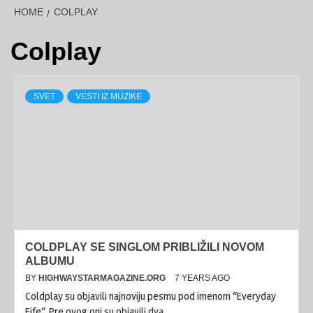
HOME
COLPLAY
Colplay
SVET
VESTI IZ MUZIKE
COLDPLAY SE SINGLOM PRIBLIŽILI NOVOM
ALBUMU
BY
HIGHWAYSTARMAGAZINE.ORG
7 YEARS AGO
Coldplay su objavili najnoviju pesmu pod imenom “Everyday
Fife“. Pre ovog oni su objavili dva