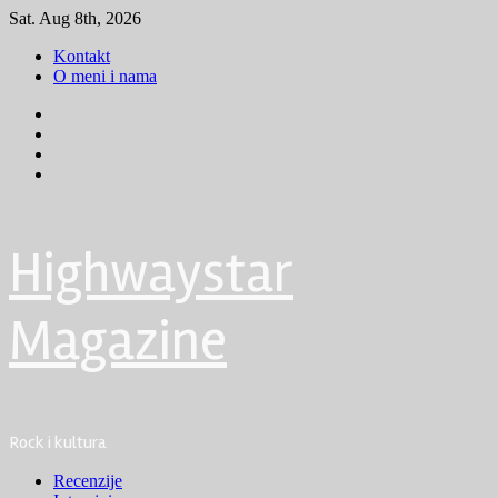
Skip
Sat. Aug 8th, 2026
to
Kontakt
content
O meni i nama
Facebook
Instagram
Youtube
Tik
Tok
Highwaystar
Magazine
Rock i kultura
Primary
Recenzije