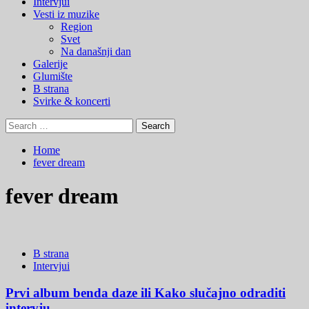
Menu
Intervjui
Vesti iz muzike
Region
Svet
Na današnji dan
Galerije
Glumište
B strana
Svirke & koncerti
Search
for:
Home
fever dream
fever dream
B strana
Intervjui
Prvi album benda daze ili Kako slučajno odraditi
intervju