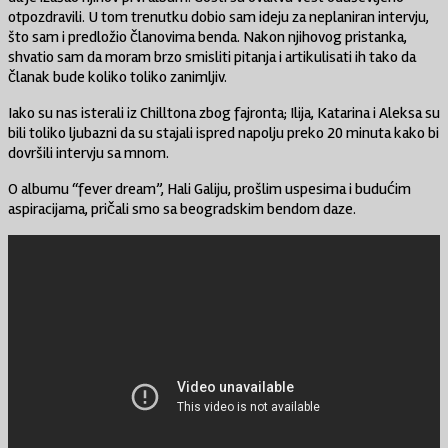
otpozdravili. U tom trenutku dobio sam ideju za neplaniran intervju,
što sam i predložio članovima benda. Nakon njihovog pristanka,
shvatio sam da moram brzo smisliti pitanja i artikulisati ih tako da
članak bude koliko toliko zanimljiv.
Iako su nas isterali iz Chilltona zbog fajronta; Ilija, Katarina i Aleksa su
bili toliko ljubazni da su stajali ispred napolju preko 20 minuta kako bi
dovršili intervju sa mnom.
O albumu “fever dream”, Hali Galiju, prošlim uspesima i budućim
aspiracijama, pričali smo sa beogradskim bendom daze.