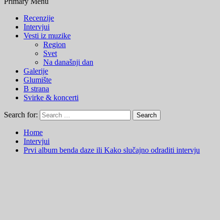
Primary Menu
Recenzije
Intervjui
Vesti iz muzike
Region
Svet
Na današnji dan
Galerije
Glumište
B strana
Svirke & koncerti
Search for:
Home
Intervjui
Prvi album benda daze ili Kako slučajno odraditi intervju