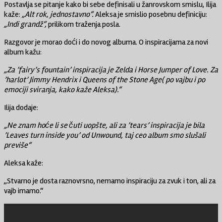
Postavlja se pitanje kako bi sebe definisali u žanrovskom smislu, Ilija
kaže:
„Alt rok, jednostavno“.
Aleksa je smislio posebnu definiciju:
„Indi grandž“,
prilikom traženja posla.
Razgovor je morao doći i do novog albuma. O inspiracijama za novi
album kažu:
„Za ’fairy’s fountain’ inspiracija je Zelda i Horse Jumper of Love. Za
’harlot’ Jimmy Hendrix i Queens of the Stone Age( po vajbu i po
emociji sviranja, kako kaže Aleksa).“
Ilija dodaje:
„Ne znam hoće li se čuti uopšte, ali za ’tears’ inspiracija je bila
’Leaves turn inside you’ od Unwound, taj ceo album smo slušali
previše“
Aleksa kaže:
„Stvarno je dosta raznovrsno, nemamo inspiraciju za zvuk i ton, ali za
vajb imamo.“