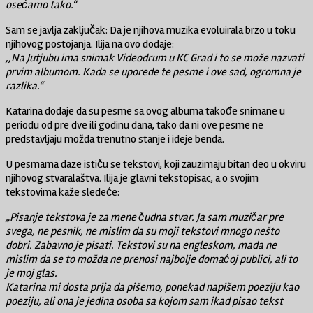
osećamo tako.“
Sam se javlja zaključak: Da je njihova muzika evoluirala brzo u toku
njihovog postojanja. Ilija na ovo dodaje:
,,Na Jutjubu ima snimak Videodrum u KC Grad i to se može nazvati
prvim albumom. Kada se uporede te pesme i ove sad, ogromna je
razlika.“
Katarina dodaje da su pesme sa ovog albuma takođe snimane u
periodu od pre dve ili godinu dana, tako da ni ove pesme ne
predstavljaju možda trenutno stanje i ideje benda.
U pesmama daze ističu se tekstovi, koji zauzimaju bitan deo u okviru
njihovog stvaralaštva. Ilija je glavni tekstopisac, a o svojim
tekstovima kaže sledeće:
„Pisanje tekstova je za mene čudna stvar. Ja sam muzičar pre
svega, ne pesnik, ne mislim da su moji tekstovi mnogo nešto
dobri. Zabavno je pisati. Tekstovi su na engleskom, mada ne
mislim da se to možda ne prenosi najbolje domaćoj publici, ali to
je moj glas.
Katarina mi dosta prija da pišemo, ponekad napišem poeziju kao
poeziju, ali ona je jedina osoba sa kojom sam ikad pisao tekst