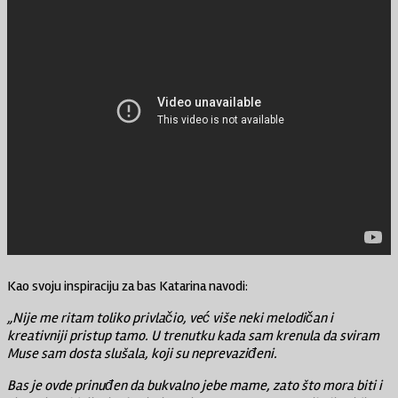
Kao svoju inspiraciju za bas Katarina navodi:
„Nije me ritam toliko privlačio, već više neki melodičan i
kreativniji pristup tamo. U trenutku kada sam krenula da sviram
Muse sam dosta slušala, koji su neprevaziđeni.
Bas je ovde prinuđen da bukvalno jebe mame, zato što mora biti i