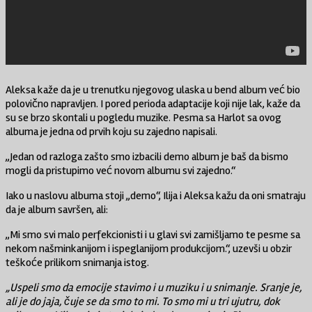
Aleksa kaže da je u trenutku njegovog ulaska u bend album već bio
polovično napravljen. I pored perioda adaptacije koji nije lak, kaže da
su se brzo skontali u pogledu muzike. Pesma sa Harlot sa ovog
albuma je jedna od prvih koju su zajedno napisali.
„Jedan od razloga zašto smo izbacili demo album je baš da bismo
mogli da pristupimo već novom albumu svi zajedno.“
Iako u naslovu albuma stoji „demo“, Ilija i Aleksa kažu da oni smatraju
da je album savršen, ali:
,,Mi smo svi malo perfekcionisti i u glavi svi zamišljamo te pesme sa
nekom našminkanijom i ispeglanijom produkcijom.“, uzevši u obzir
teškoće prilikom snimanja istog.
„Uspeli smo da emocije stavimo i u muziku i u snimanje. Sranje je,
ali je do jaja, čuje se da smo to mi. To smo mi u tri ujutru, dok