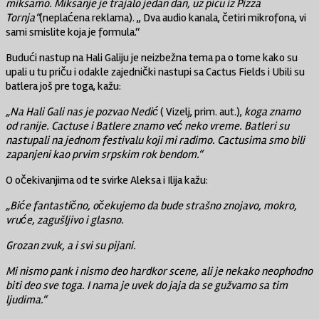
miksamo. Miksanje je trajalo jedan dan, uz picu iz Pizza
Tornja“
(neplaćena reklama). „ Dva audio kanala, četiri mikrofona, vi
sami smislite koja je formula.“
Budući nastup na Hali Galiju je neizbežna tema pa o tome kako su
upali u tu priču i odakle zajednički nastupi sa Cactus Fields i Ubili su
batlera još pre toga, kažu:
„Na Hali Gali nas je pozvao Nedić
( Vizelj, prim. aut.),
koga znamo
od ranije. Cactuse i Batlere znamo već neko vreme. Batleri su
nastupali na jednom festivalu koji mi radimo. Cactusima smo bili
zapanjeni kao prvim srpskim rok bendom.“
O očekivanjima od te svirke Aleksa i Ilija kažu:
„Biće fantastično, očekujemo da bude strašno znojavo, mokro,
vruće, zagušljivo i glasno.
Grozan zvuk, a i svi su pijani.
Mi nismo pank i nismo deo hardkor scene, ali je nekako neophodno
biti deo sve toga. I nama je uvek do jaja da se gužvamo sa tim
ljudima.“