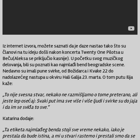
Iz internet izvora, možete saznati da je daze nastao tako što su
članovi na tu ideju došli nakon koncerta Twenty One Pilotsa u
Beču(Aleksa se priključio kasnije). U početku svog muzičkog
delovanja, bili su poznati kao najmlađi bend beogradske scene.
Nedavno su imali pune svirke, od Božidarca i Kvake 22 do
nadolazećeg nastupa u okviru Hali Galija 23. marta. O tom putu Ilija
kaže:
„To nije svesna stvar, nekako ne razmišljamo o tome preterano, ali
jeste lep osećaj: Svaki put ima sve više i više ljudi i svirke su do jaja
i da im se sviđa to sve.“
Katarina dodaje:
„Ta etiketa najmlađeg benda stoji sve vreme nekako, iako je
prestala da bude istina, a mi u stvari rastemo i prestali smo da se