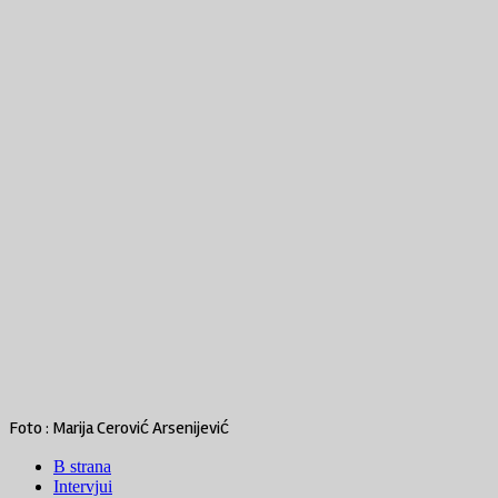
Foto : Marija Cerović Arsenijević
B strana
Intervjui