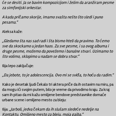
će se desiti. Ja se bavim kompozicijom i želim da aranžiram pesme
za simfonijski orkestar.
A kada pričamo skorije, imamo svašta nešto što sledi i puno
pesama.“
Aleksa kaže:
„Gledamo šta nas sad radi i šta bismo hteli da pravimo. To ćemo
sve da skockamo u jedan haos. Za sve pesme, i sa ovog albuma i
druge pesme, možemo da povežemo i banalne stvari. Uzimamo to
što volimo, sklopimo u nadam se dobru stvar.“
Ilija lepo zaključuje:
„Da jebote, to je adolescencija. Ovo mi se sviđa, to hoću da radim.“
Kako je desetak ljudi čekalo tri aktera priče da ih ostavim na miru, pa
da mogu ići svojim putem, bilo je vreme da privodimo kraju. Za kraj
sam ih pitao da mi kažu omiljene bendove predstavnike domaće
urbane scene i omiljeno mesto za bleju:
Ilija:
„Jarboli, jedva čekam da ih slušam sledeće nedelje na
Kontaktu. Omiljeno mesto za bleju, moja gajba.“