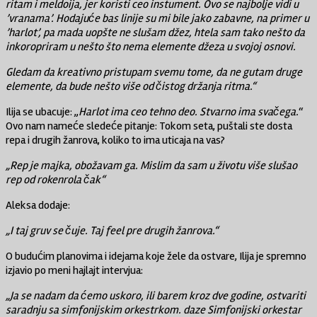
ritam i meldoija, jer koristi ceo instument. Ovo se najbolje vidi u
’vranama’. Hodajuće bas linije su mi bile jako zabavne, na primer u
’harlot’, pa mada uopšte ne slušam džez, htela sam tako nešto da
inkoropriram u nešto što nema elemente džeza u svojoj osnovi.
Gledam da kreativno pristupam svemu tome, da ne gutam druge
elemente, da bude nešto više od čistog držanja ritma.“
Ilija se ubacuje: „
Harlot ima ceo tehno deo. Stvarno ima svačega.
“
Ovo nam nameće sledeće pitanje: Tokom seta, puštali ste dosta
repa i drugih žanrova, koliko to ima uticaja na vas?
„Rep je majka, obožavam ga. Mislim da sam u životu više slušao
rep od rokenrola čak“
Aleksa dodaje:
„I taj gruv se čuje. Taj feel pre drugih žanrova.“
O budućim planovima i idejama koje žele da ostvare, Ilija je spremno
izjavio po meni hajlajt intervjua:
„Ja se nadam da ćemo uskoro, ili barem kroz dve godine, ostvariti
saradnju sa simfonijskim orkestrkom. daze Simfonijski orkestar