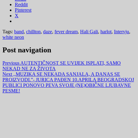
Reddit
Pinterest
X
Tags:
band
,
chillton
,
daze
,
fever dream
,
Hali Gali
,
harlot
,
Intervju
,
white neon
Post navigation
Previous
AUTENTIČNOST SE UVIJEK ISPLATI, SAMO
NEKAD NE ZA ŽIVOTA
Next
,,MUZIKA SE NEKADA SANJALA, A DANAS SE
PROIZVODI.”- JURICA PAĐEN 10.APRILA BEOGRADSKOJ
PUBLICI PONOVO PEVA SVOJE (NE)OBIČNE LJUBAVNE
PESME!