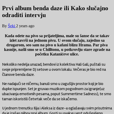
Prvi album benda daze ili Kako slučajno
odraditi intervju
By
Šeki
2 years ago
Kada odete na pivo sa prijateljima, male su šanse da se takav
izlet završi na jednom pivu. U ovom slučaju, zajedno sa
drugarom, seo sam na pivo u kafani blizu Hrama. Par piva
kasnije, našli smo se u Chilltonu, u potkrovlju stare zgrade na
početku Katanićeve ulice.
Nekoliko nedelja unazad, bendovi iz kolektiva Hali Gali, puštali su
svoje pripremljene DJ setove u ovom lokalu. Večeras je bio red na
članove benda daze.
Ne nadajući se ničemu, banuli smo u zagušljiv prostor koji je bio
dupke ispunjen. Set je gruvao muzikom pogodnom za igranje(uz
ubacivanja emotivnih pesama, poput Summertime Sadness), te smo
taman iskoristili četvrtak veče da se iskačemo.
U jednom trenutku Ilija i Aleksa iz daze-a oglašavaju svim prisutnima
da je izašao njihov prvi album. Gosti su ovakvu vest oduševljeno