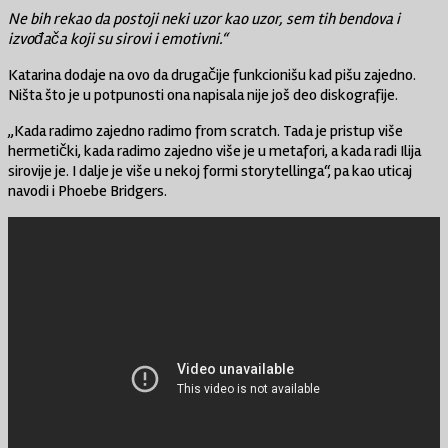
Ne bih rekao da postoji neki uzor kao uzor, sem tih bendova i
izvođača koji su sirovi i emotivni.“
Katarina dodaje na ovo da drugačije funkcionišu kad pišu zajedno.
Ništa što je u potpunosti ona napisala nije još deo diskografije.
„Kada radimo zajedno radimo from scratch. Tada je pristup više
hermetički, kada radimo zajedno više je u metafori, a kada radi Ilija
sirovije je. I dalje je više u nekoj formi storytellinga“, pa kao uticaj
navodi i Phoebe Bridgers.