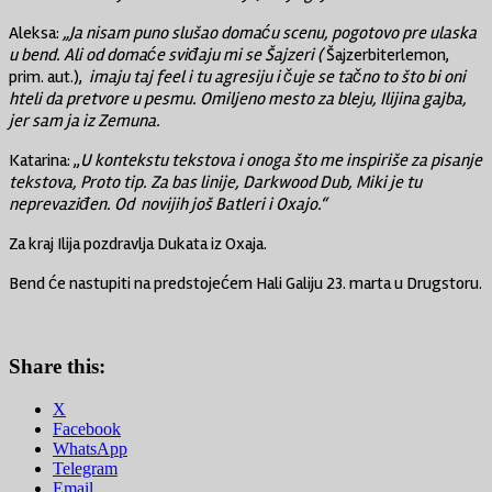
Aleksa:
„Ja nisam puno slušao domaću scenu, pogotovo pre ulaska
u bend. Ali od domaće sviđaju mi se Šajzeri (
Šajzerbiterlemon,
prim. aut.),
imaju taj feel i tu agresiju i čuje se tačno to što bi oni
hteli da pretvore u pesmu. Omiljeno mesto za bleju, Ilijina gajba,
jer sam ja iz Zemuna.
Katarina: „
U kontekstu tekstova i onoga što me inspiriše za pisanje
tekstova, Proto tip. Za bas linije, Darkwood Dub, Miki je tu
neprevaziđen. Od novijih još Batleri i Oxajo.“
Za kraj Ilija pozdravlja Dukata iz Oxaja.
Bend će nastupiti na predstojećem Hali Galiju 23. marta u Drugstoru.
Share this:
X
Facebook
WhatsApp
Telegram
Email