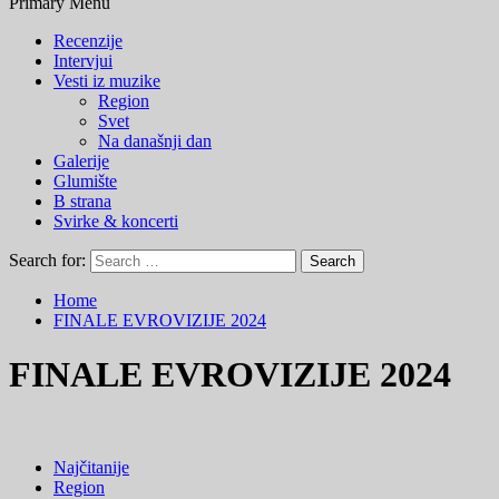
Primary Menu
Recenzije
Intervjui
Vesti iz muzike
Region
Svet
Na današnji dan
Galerije
Glumište
B strana
Svirke & koncerti
Search for:
Home
FINALE EVROVIZIJE 2024
FINALE EVROVIZIJE 2024
Najčitanije
Region