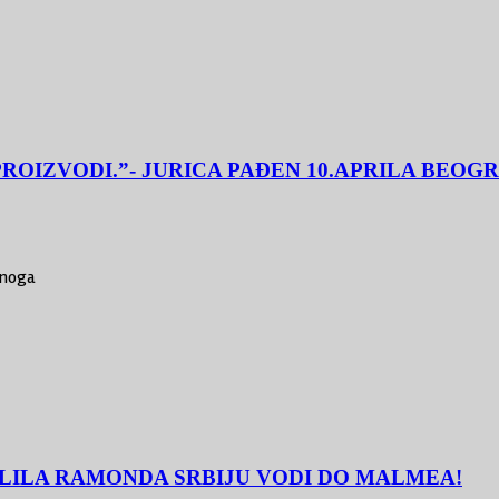
 PROIZVODI.”- JURICA PAĐEN 10.APRILA BEO
ednoga
LILA RAMONDA SRBIJU VODI DO MALMEA!