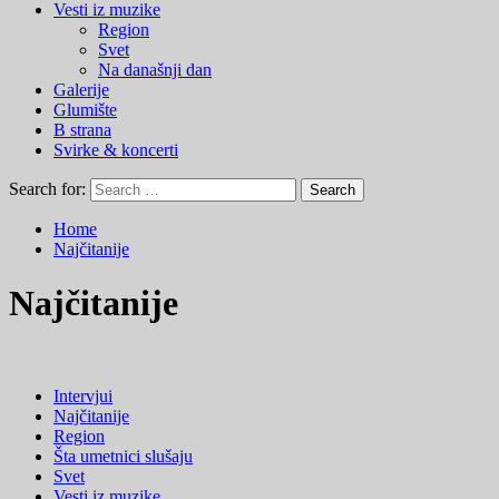
Vesti iz muzike
Region
Svet
Na današnji dan
Galerije
Glumište
B strana
Svirke & koncerti
Search for:
Home
Najčitanije
Najčitanije
Intervjui
Najčitanije
Region
Šta umetnici slušaju
Svet
Vesti iz muzike