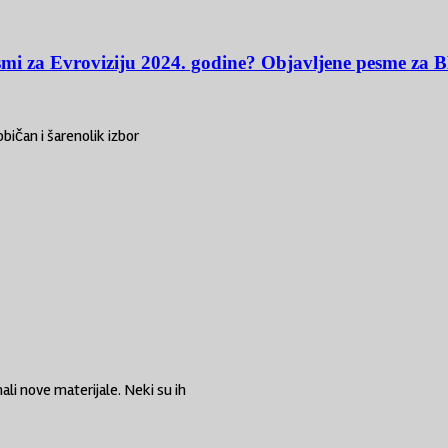
esmi za Evroviziju 2024. godine? Objavljene pesme z
bičan i šarenolik izbor
li nove materijale. Neki su ih