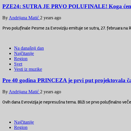
PZE24: SUTRA JE PRVO POLUFINALE! Koga ćemo OP
By
Andrijana Matić
2 years ago
Prvo polufinale Pesme za Evroviziju emituje se sutra, 27. februara na
Na današnji dan
Najčitanije
Region
Svet
Vesti iz muzike
Pre 40 godina PRINCEZA je prvi put projektovala č
By
Andrijana Matić
2 years ago
Ovih dana Evrovizija je nepresušna tema. Bliži se prvo polufinalno veče
Najčitanije
Region