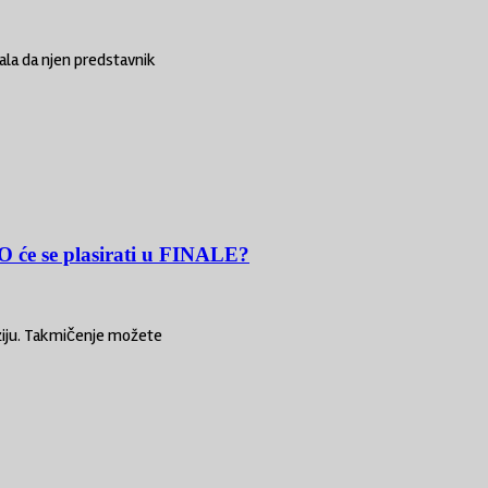
sala da njen predstavnik
e se plasirati u FINALE?
iziju. Takmičenje možete