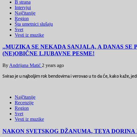
B strana
Intervjui
Najčitanije
Region
Šta umetnici slušaju
Svet
Vesti iz muzike
,,MUZIKA SE NEKADA SANJALA, A DANAS SE
(NE)OBIČNE LJUBAVNE PESME!
By
Andrijana Matić
2 years ago
Svirao je u najboljim rok bendovima i verovao u to da će, kako kaže, j
Najčitanije
Recenzije
Region
Svet
Vesti iz muzike
NAKON SVETSKOG DŽANUMA, TEYA DORINA 