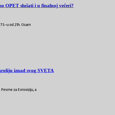
ET slušati i u finalnoj večeri?
 RTS-u od 21h. Osam
aroliju iznad svog SVETA
 Pesme za Evroviziju, a