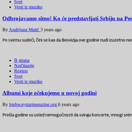
Svet
Vesti iz muzike
Odbrojavamo sitno! Ko će predstavljati Srbiju na P
By
Andrijana Matić
3 years ago
Po svemu sudeći, čini se kao da Beovizija ove godine nudi izuzetno neo
B strana
Najčitanije
Region
Svet
Vesti iz muzike
Albumi koje očekujemo u novoj godini
By
highwaystarmagazine.org
6 years ago
Prošla godine su usled nemogućnosti da sviraju koncerte, mnogi snima