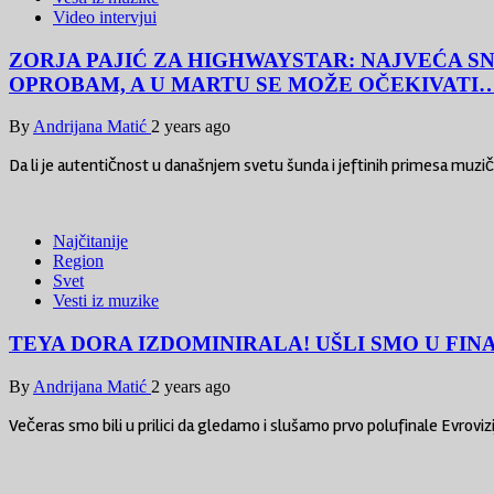
Video intervjui
ZORJA PAJIĆ ZA HIGHWAYSTAR: NAJVEĆA S
OPROBAM, A U MARTU SE MOŽE OČEKIVATI
By
Andrijana Matić
2 years ago
Da li je autentičnost u današnjem svetu šunda i jeftinih primesa muzičk
Najčitanije
Region
Svet
Vesti iz muzike
TEYA DORA IZDOMINIRALA! UŠLI SMO U FINA
By
Andrijana Matić
2 years ago
Večeras smo bili u prilici da gledamo i slušamo prvo polufinale Evrovizi