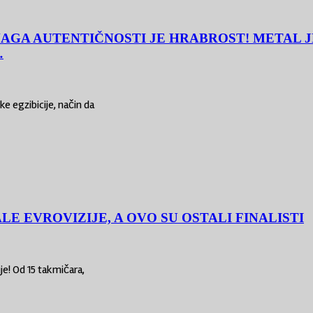
NAGA AUTENTIČNOSTI JE HRABROST! METAL J
…
e egzibicije, način da
LE EVROVIZIJE, A OVO SU OSTALI FINALISTI
je! Od 15 takmičara,