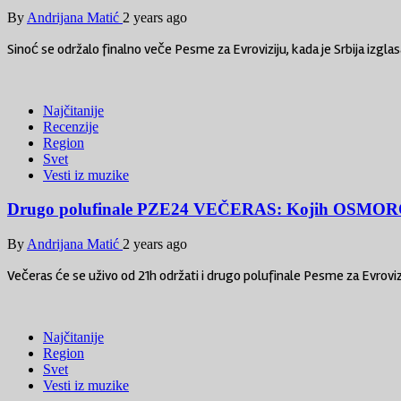
By
Andrijana Matić
2 years ago
Sinoć se održalo finalno veče Pesme za Evroviziju, kada je Srbija izgla
Najčitanije
Recenzije
Region
Svet
Vesti iz muzike
Drugo polufinale PZE24 VEČERAS: Kojih OSMORO ć
By
Andrijana Matić
2 years ago
Večeras će se uživo od 21h održati i drugo polufinale Pesme za Evrov
Najčitanije
Region
Svet
Vesti iz muzike