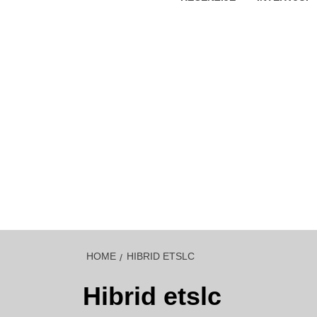
HOME
HIBRID ETSLC
Hibrid etslc