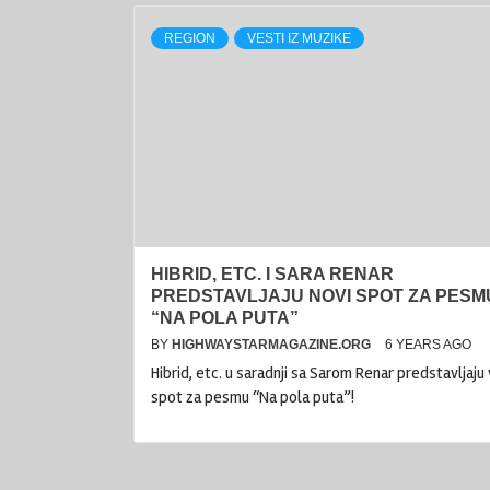
REGION
VESTI IZ MUZIKE
HIBRID, ETC. I SARA RENAR
PREDSTAVLJAJU NOVI SPOT ZA PESM
“NA POLA PUTA”
BY
HIGHWAYSTARMAGAZINE.ORG
6 YEARS AGO
Hibrid, etc. u saradnji sa Sarom Renar predstavljaju
spot za pesmu “Na pola puta”!