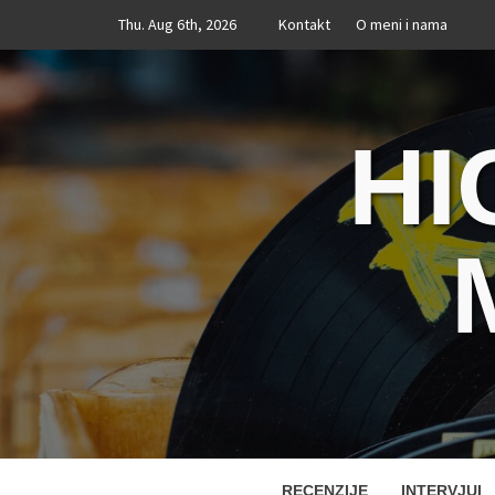
Skip
Thu. Aug 6th, 2026
Kontakt
O meni i nama
to
content
HI
RECENZIJE
INTERVJUI