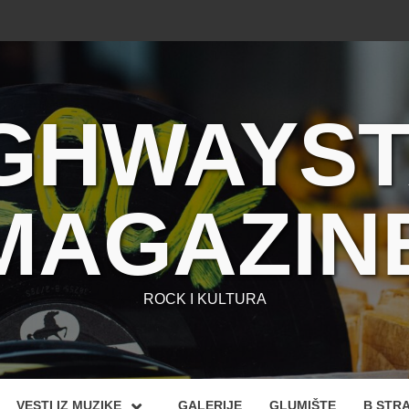
GHWAYS
MAGAZIN
ROCK I KULTURA
VESTI IZ MUZIKE
GALERIJE
GLUMIŠTE
B STR