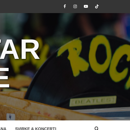
Facebook
Instagram
Youtube
Tik
Tok
TAR
E
ANA
SVIRKE & KONCERTI