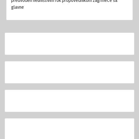
predvođen neuništivim rok propovednikom zagrmeće sa
glavne