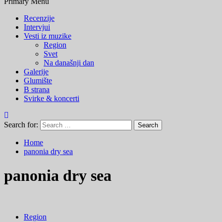
Primary Menu
Recenzije
Intervjui
Vesti iz muzike
Region
Svet
Na današnji dan
Galerije
Glumište
B strana
Svirke & koncerti
Search for:
Home
panonia dry sea
panonia dry sea
Region