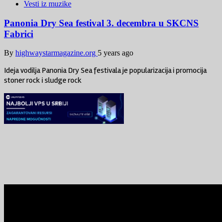
Vesti iz muzike
Panonia Dry Sea festival 3. decembra u SKCNS
Fabrici
By
highwaystarmagazine.org
5 years ago
Ideja vodilja Panonia Dry Sea festivala je popularizacija i promocija
stoner rock i sludge rock