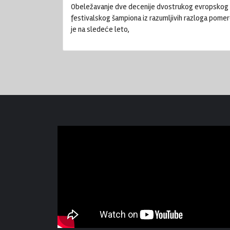
Obeležavanje dve decenije dvostrukog evropskog
festivalskog šampiona iz razumljivih razloga pome
je na sledeće leto,