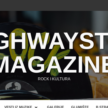
GHWAYS
MAGAZIN
ROCK I KULTURA
VESTI IZ MUZIKE
GALERIJE
GLUMIŠTE
B STR