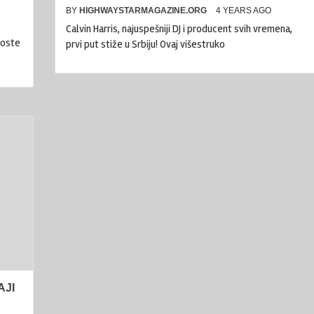
BY
HIGHWAYSTARMAGAZINE.ORG
4 YEARS AGO
Calvin Harris, najuspešniji DJ i producent svih vremena,
goste
prvi put stiže u Srbiju! Ovaj višestruko
AJI