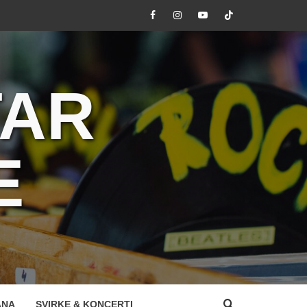
Facebook
Instagram
Youtube
Tik
Tok
TAR
E
ANA
SVIRKE & KONCERTI