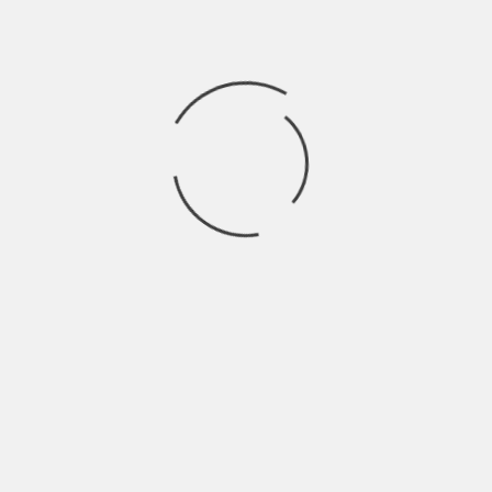
GODINE? OBJAVLJENE PESME ZA BEOVIZIJU!
BY
ANDRIJANA MATIĆ
3 YEARS AGO
Po svemu sudeći, čini se kao da Beovizija ove godine nudi
izuzetno neobičan i šarenolik izbor