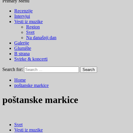
Primary Menu
Recenzije
Intervjui
Vesti iz muzike
Region
Svet
Na današnji dan
Galerije
Glumište
B strana
Svirke & koncerti
Search for:
Home
poštanske markice
poštanske markice
Svet
Vesti iz muzike