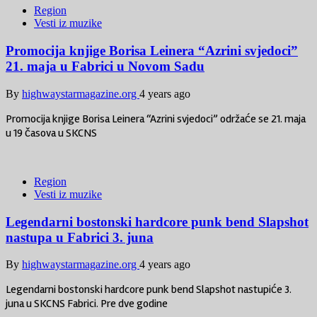
Region
Vesti iz muzike
Promocija knjige Borisa Leinera “Azrini svjedoci”
21. maja u Fabrici u Novom Sadu
By
highwaystarmagazine.org
4 years ago
Promocija knjige Borisa Leinera “Azrini svjedoci” održaće se 21. maja
u 19 časova u SKCNS
Region
Vesti iz muzike
Legendarni bostonski hardcore punk bend Slapshot
nastupa u Fabrici 3. juna
By
highwaystarmagazine.org
4 years ago
Legendarni bostonski hardcore punk bend Slapshot nastupiće 3.
juna u SKCNS Fabrici. Pre dve godine