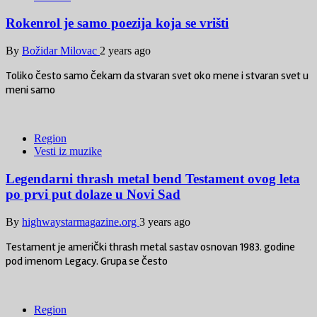
Rokenrol je samo poezija koja se vrišti
By
Božidar Milovac
2 years ago
Toliko često samo čekam da stvaran svet oko mene i stvaran svet u
meni samo
Region
Vesti iz muzike
Legendarni thrash metal bend Testament ovog leta
po prvi put dolaze u Novi Sad
By
highwaystarmagazine.org
3 years ago
Testament je američki thrash metal sastav osnovan 1983. godine
pod imenom Legacy. Grupa se često
Region