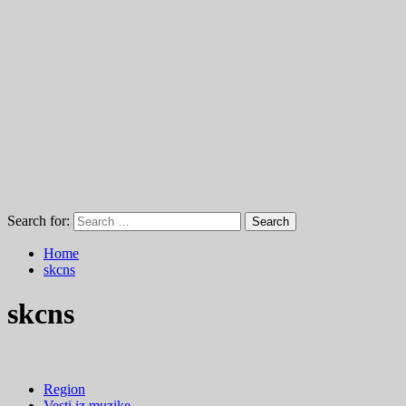
Search for:
Home
skcns
skcns
Region
Vesti iz muzike