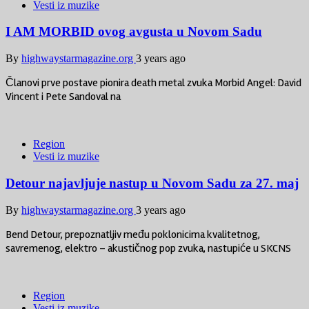
Vesti iz muzike
I AM MORBID ovog avgusta u Novom Sadu
By
highwaystarmagazine.org
3 years ago
Članovi prve postave pionira death metal zvuka Morbid Angel: David
Vincent i Pete Sandoval na
Region
Vesti iz muzike
Detour najavljuje nastup u Novom Sadu za 27. maj
By
highwaystarmagazine.org
3 years ago
Bend Detour, prepoznatljiv među poklonicima kvalitetnog,
savremenog, elektro – akustičnog pop zvuka, nastupiće u SKCNS
Region
Vesti iz muzike