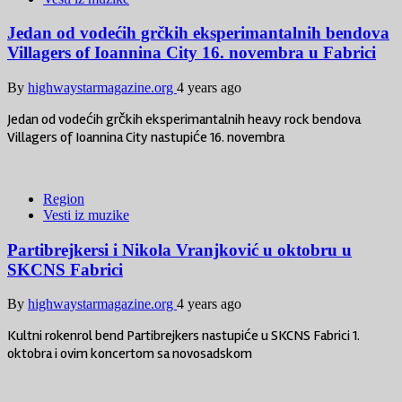
Jedan od vodećih grčkih eksperimantalnih bendova
Villagers of Ioannina City 16. novembra u Fabrici
By
highwaystarmagazine.org
4 years ago
Jedan od vodećih grčkih eksperimantalnih heavy rock bendova
Villagers of Ioannina City nastupiće 16. novembra
Region
Vesti iz muzike
Partibrejkersi i Nikola Vranjković u oktobru u
SKCNS Fabrici
By
highwaystarmagazine.org
4 years ago
Kultni rokenrol bend Partibrejkers nastupiće u SKCNS Fabrici 1.
oktobra i ovim koncertom sa novosadskom