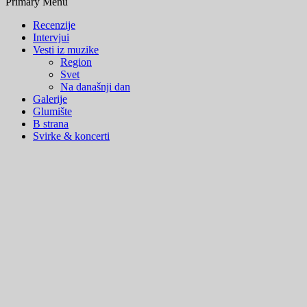
Primary Menu
Recenzije
Intervjui
Vesti iz muzike
Region
Svet
Na današnji dan
Galerije
Glumište
B strana
Svirke & koncerti