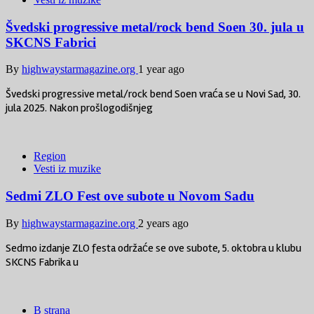
Švedski progressive metal/rock bend Soen 30. jula u
SKCNS Fabrici
By
highwaystarmagazine.org
1 year ago
Švedski progressive metal/rock bend Soen vraća se u Novi Sad, 30.
jula 2025. Nakon prošlogodišnjeg
Region
Vesti iz muzike
Sedmi ZLO Fest ove subote u Novom Sadu
By
highwaystarmagazine.org
2 years ago
Sedmo izdanje ZLO festa održaće se ove subote, 5. oktobra u klubu
SKCNS Fabrika u
B strana