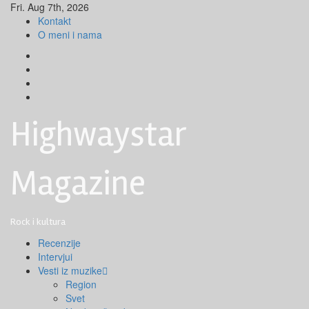
Skip
Fri. Aug 7th, 2026
to
Kontakt
content
O meni i nama
Facebook
Instagram
Youtube
Tik
Tok
Highwaystar
Magazine
Rock i kultura
Primary
Recenzije
Menu
Intervjui
Vesti iz muzike
Region
Svet