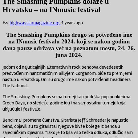
The Smashing Pumpkins dolaze u
Hrvatsku – na INmusic festival
By
highwaystarmagazine.org
3 years ago
The Smashing Pumpkins drugo su potvrđeno ime
na INmusic festivalu 2024. koji se nakon godinu
dana pauze održava već na poznatom mestu, 24.-26.
juna 2024.
Jedom od najuticajnijih alternativnih rock bendova devedesetih
predvođenim harizmatičnim Billyjem Corganom, biće to premijerni
nastup u Hrvatskoj. Oni su drugo ime nakon potvrđenih headlinera
The National.
The Smashing Pumpkins su na turneji kao podrška pop punkerima
Green Dayu, no sledeće godine idu i na samostalnu turneju koja
uključuje i festivale.
Bend ima i promene članstva. Gitarista Jeff Schroeder je napustio
bend, objavili su to gitarista i njegove bivše kolege iz benda u
zajedničkim izjavama. “Iako je to bila vrlo teška odluka, odlučio sam