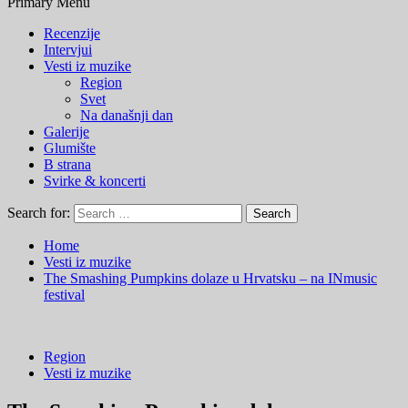
Primary Menu
Recenzije
Intervjui
Vesti iz muzike
Region
Svet
Na današnji dan
Galerije
Glumište
B strana
Svirke & koncerti
Search for:
Home
Vesti iz muzike
The Smashing Pumpkins dolaze u Hrvatsku – na INmusic
festival
Region
Vesti iz muzike