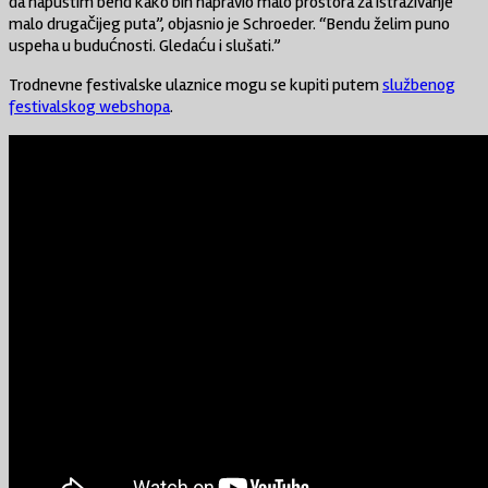
da napustim bend kako bih napravio malo prostora za istraživanje
malo drugačijeg puta”, objasnio je Schroeder. “Bendu želim puno
uspeha u budućnosti. Gledaću i slušati.”
Trodnevne festivalske ulaznice mogu se kupiti putem
službenog
festivalskog webshopa
.