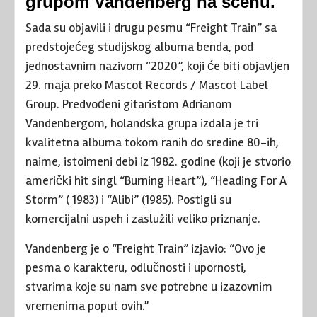
grupom Vandenberg na scenu.
Sada su objavili i drugu pesmu “Freight Train” sa
predstojećeg studijskog albuma benda, pod
jednostavnim nazivom “2020”, koji će biti objavljen
29. maja preko Mascot Records / Mascot Label
Group. Predvođeni gitaristom Adrianom
Vandenbergom, holandska grupa izdala je tri
kvalitetna albuma tokom ranih do sredine 80-ih,
naime, istoimeni debi iz 1982. godine (koji je stvorio
američki hit singl “Burning Heart”), “Heading For A
Storm” ( 1983) i “Alibi” (1985). Postigli su
komercijalni uspeh i zaslužili veliko priznanje.
Vandenberg je o “Freight Train” izjavio: “Ovo je
pesma o karakteru, odlučnosti i upornosti,
stvarima koje su nam sve potrebne u izazovnim
vremenima poput ovih.”