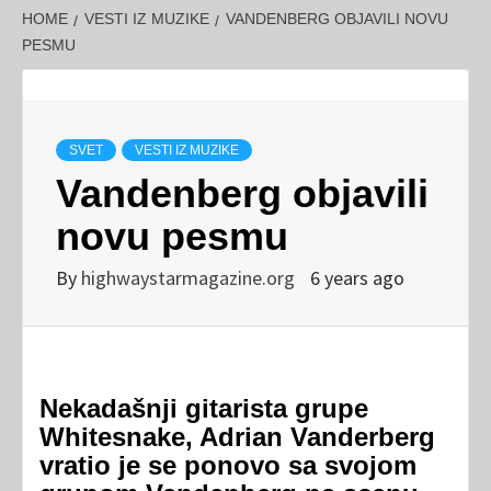
HOME
VESTI IZ MUZIKE
VANDENBERG OBJAVILI NOVU
PESMU
SVET
VESTI IZ MUZIKE
Vandenberg objavili
novu pesmu
By
highwaystarmagazine.org
6 years ago
Nekadašnji gitarista grupe
Whitesnake, Adrian Vanderberg
vratio je se ponovo sa svojom