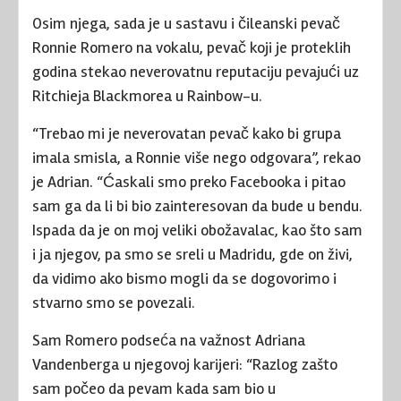
Osim njega, sada je u sastavu i čileanski pevač
Ronnie Romero na vokalu, pevač koji je proteklih
godina stekao neverovatnu reputaciju pevajući uz
Ritchieja Blackmorea u Rainbow-u.
“Trebao mi je neverovatan pevač kako bi grupa
imala smisla, a Ronnie više nego odgovara”, rekao
je Adrian. “Ćaskali smo preko Facebooka i pitao
sam ga da li bi bio zainteresovan da bude u bendu.
Ispada da je on moj veliki obožavalac, kao što sam
i ja njegov, pa smo se sreli u Madridu, gde on živi,
da vidimo ako bismo mogli da se dogovorimo i
stvarno smo se povezali.
Sam Romero podseća na važnost Adriana
Vandenberga u njegovoj karijeri: “Razlog zašto
sam počeo da pevam kada sam bio u