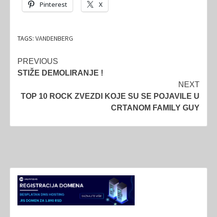
Pinterest
X
TAGS:
VANDENBERG
Post
PREVIOUS
STIŽE DEMOLIRANJE !
navigation
NEXT
TOP 10 ROCK ZVEZDI KOJE SU SE POJAVILE U
CRTANOM FAMILY GUY