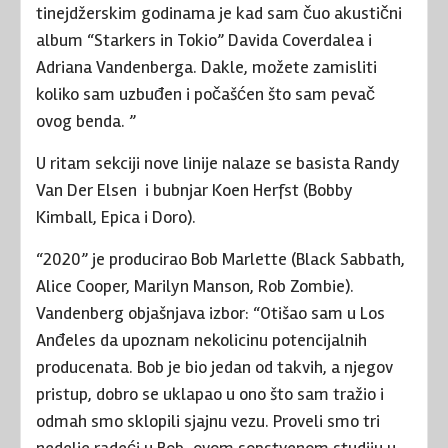
tinejdžerskim godinama je kad sam čuo akustični
album “Starkers in Tokio” Davida Coverdalea i
Adriana Vandenberga. Dakle, možete zamisliti
koliko sam uzbuđen i počašćen što sam pevač
ovog benda. ”
U ritam sekciji nove linije nalaze se basista Randy
Van Der Elsen i bubnjar Koen Herfst (Bobby
Kimball, Epica i Doro).
“2020” je producirao Bob Marlette (Black Sabbath,
Alice Cooper, Marilyn Manson, Rob Zombie).
Vandenberg objašnjava izbor: “Otišao sam u Los
Anđeles da upoznam nekolicinu potencijalnih
producenata. Bob je bio jedan od takvih, a njegov
pristup, dobro se uklapao u ono što sam tražio i
odmah smo sklopili sjajnu vezu. Proveli smo tri