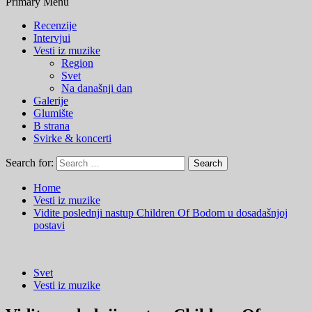
Primary Menu
Recenzije
Intervjui
Vesti iz muzike
Region
Svet
Na današnji dan
Galerije
Glumište
B strana
Svirke & koncerti
Search for:
Home
Vesti iz muzike
Vidite poslednji nastup Children Of Bodom u dosadašnjoj
postavi
Svet
Vesti iz muzike