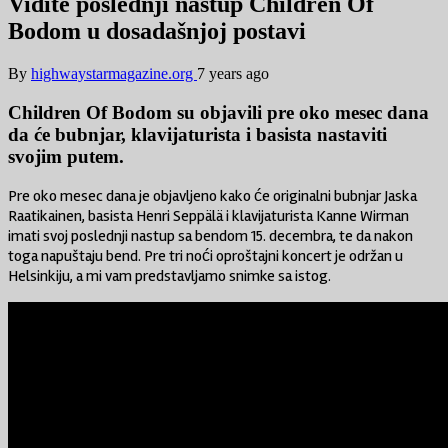
Vidite poslednji nastup Children Of
Bodom u dosadašnjoj postavi
By
highwaystarmagazine.org
7 years ago
Children Of Bodom su objavili pre oko mesec dana
da će bubnjar, klavijaturista i basista nastaviti
svojim putem.
Pre oko mesec dana je objavljeno kako će originalni bubnjar Jaska
Raatikainen, basista Henri Seppälä i klavijaturista Kanne Wirman
imati svoj poslednji nastup sa bendom 15. decembra, te da nakon
toga napuštaju bend. Pre tri noći oproštajni koncert je održan u
Helsinkiju, a mi vam predstavljamo snimke sa istog.