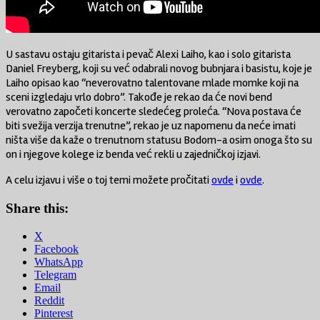
U sastavu ostaju gitarista i pevač Alexi Laiho, kao i solo gitarista
Daniel Freyberg, koji su već odabrali novog bubnjara i basistu, koje je
Laiho opisao kao “neverovatno talentovane mlade momke koji na
sceni izgledaju vrlo dobro”. Takođe je rekao da će novi bend
verovatno započeti koncerte sledećeg proleća. “Nova postava će
biti svežija verzija trenutne”, rekao je uz napomenu da neće imati
ništa više da kaže o trenutnom statusu Bodom-a osim onoga što su
on i njegove kolege iz benda već rekli u zajedničkoj izjavi.
A celu izjavu i više o toj temi možete pročitati
ovde
i
ovde
.
Share this:
X
Facebook
WhatsApp
Telegram
Email
Reddit
Pinterest