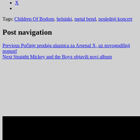
X
Tags:
Children Of Bodom
,
helsinki
,
metal bend
,
poslednji koncert
Post navigation
Previous
Počinje prodaja ulaznica za Arsenal X, uz novogodišnji
popust!
Next
Straight Mickey and the Boyz objavili novi album