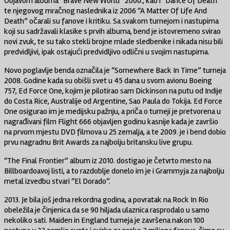
Objavom albuma “Brave New World” 2000., kao i “Dance Of Death”
te njegovog mračnog naslednika iz 2006 “A Matter Of Life And
Death” očarali su fanove i kritiku. Sa svakom turnejom i nastupima
koji su sadržavali klasike s prvih albuma, bend je istovremeno svirao
novi zvuk, te su tako stekli brojne mlade sledbenike i nikada nisu bili
predvidljivi, ipak ostajući predvidljivo odlični u svojim nastupima.
Novo poglavlje benda označila je “Somewhere Back In Time” turneja
2008. Godine kada su obišli svet u 45 dana u svom avionu Boeing
757, Ed Force One, kojim je pilotirao sam Dickinson na putu od Indije
do Costa Rice, Australije od Argentine, Sao Paula do Tokija. Ed Force
One osigurao im je medijsku pažnju, a priča o turneji je pretvorena u
nagrađivani film Flight 666 objavljen godinu kasnije kada je završio
na prvom mjestu DVD filmova u 25 zemalja, a te 2009. je i bend dobio
prvu nagradnu Brit Awards za najbolju britansku live grupu.
“The Final Frontier” album iz 2010. dostigao je četvrto mesto na
Billboardoavoj listi, a to razdoblje donelo im je i Grammyja za najbolju
metal izvedbu stvari “El Dorado”.
2013. Je bila još jedna rekordna godina, a povratak na Rock In Rio
obeležila je činjenica da se 90 hiljada ulaznica rasprodalo u samo
nekoliko sati. Maiden in England turneja je završena nakon 100