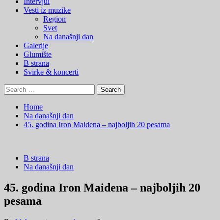
Menu
Intervjui
Vesti iz muzike
Region
Svet
Na današnji dan
Galerije
Glumište
B strana
Svirke & koncerti
Search
for:
Home
Na današnji dan
45. godina Iron Maidena – najboljih 20 pesama
B strana
Na današnji dan
45. godina Iron Maidena – najboljih 20
pesama