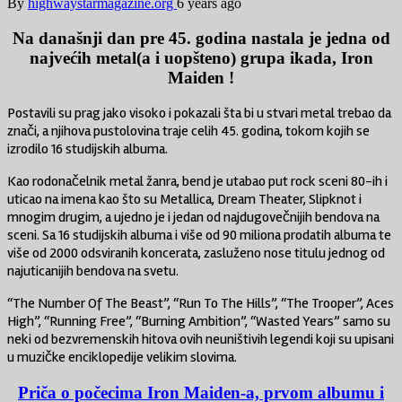
By
highwaystarmagazine.org
6 years ago
Na današnji dan pre 45. godina nastala je jedna od
najvećih metal(a i uopšteno) grupa ikada, Iron
Maiden !
Postavili su prag jako visoko i pokazali šta bi u stvari metal trebao da
znači, a njihova pustolovina traje celih 45. godina, tokom kojih se
izrodilo 16 studijskih albuma.
Kao rodonačelnik metal žanra, bend je utabao put rock sceni 80-ih i
uticao na imena kao što su Metallica, Dream Theater, Slipknot i
mnogim drugim, a ujedno je i jedan od najdugovečnijih bendova na
sceni. Sa 16 studijskih albuma i više od 90 miliona prodatih albuma te
više od 2000 odsviranih koncerata, zasluženo nose titulu jednog od
najuticanijih bendova na svetu.
“The Number Of The Beast”, “Run To The Hills”, “The Trooper”, Aces
High”, “Running Free”, “Burning Ambition”, “Wasted Years” samo su
neki od bezvremenskih hitova ovih neuništivih legendi koji su upisani
u muzičke enciklopedije velikim slovima.
Priča o počecima Iron Maiden-a, prvom albumu i