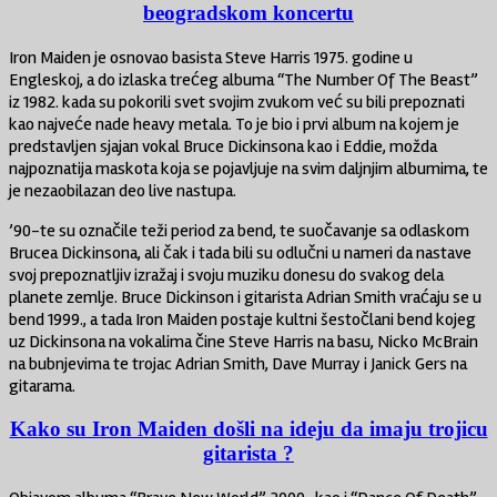
beogradskom koncertu
Iron Maiden je osnovao basista Steve Harris 1975. godine u
Engleskoj, a do izlaska trećeg albuma “The Number Of The Beast”
iz 1982. kada su pokorili svet svojim zvukom već su bili prepoznati
kao najveće nade heavy metala. To je bio i prvi album na kojem je
predstavljen sjajan vokal Bruce Dickinsona kao i Eddie, možda
najpoznatija maskota koja se pojavljuje na svim daljnjim albumima, te
je nezaobilazan deo live nastupa.
’90-te su označile teži period za bend, te suočavanje sa odlaskom
Brucea Dickinsona, ali čak i tada bili su odlučni u nameri da nastave
svoj prepoznatljiv izražaj i svoju muziku donesu do svakog dela
planete zemlje. Bruce Dickinson i gitarista Adrian Smith vraćaju se u
bend 1999., a tada Iron Maiden postaje kultni šestočlani bend kojeg
uz Dickinsona na vokalima čine Steve Harris na basu, Nicko McBrain
na bubnjevima te trojac Adrian Smith, Dave Murray i Janick Gers na
gitarama.
Kako su Iron Maiden došli na ideju da imaju trojicu
gitarista ?