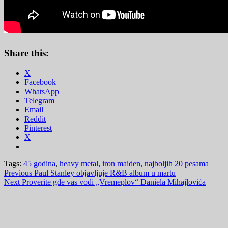
Share this:
X
Facebook
WhatsApp
Telegram
Email
Reddit
Pinterest
X
Tags:
45 godina
,
heavy metal
,
iron maiden
,
najboljih 20 pesama
Post
Previous
Paul Stanley objavljuje R&B album u martu
Next
Proverite gde vas vodi „Vremeplov“ Daniela Mihajlovića
navigation