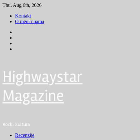
Skip
Thu. Aug 6th, 2026
to
Kontakt
content
O meni i nama
Facebook
Instagram
Youtube
Tik
Tok
Highwaystar
Magazine
Rock i kultura
Primary
Recenzije