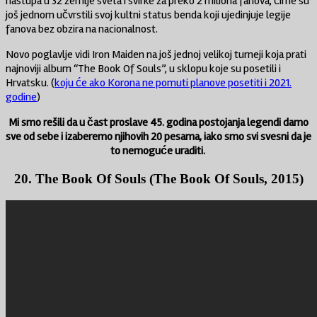
nastupa u 32 zemlje sveta i svirke za preko 2 miliona fanova, čime su
još jednom učvrstili svoj kultni status benda koji ujedinjuje legije
fanova bez obzira na nacionalnost.
Novo poglavlje vidi Iron Maiden na još jednoj velikoj turneji koja prati
najnoviji album “The Book Of Souls”, u sklopu koje su posetili i
Hrvatsku. (
koju će ako Korona ne pomuti planove posetiti i 2021.
godine
)
Mi smo rešili da u čast proslave 45. godina postojanja legendi damo
sve od sebe i izaberemo njihovih 20 pesama, iako smo svi svesni da je
to nemoguće uraditi.
20. The Book Of Souls (The Book Of Souls, 2015)