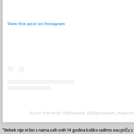
View this post on Instagram
A post shared by Highwaystar (@highwaystar_magazin
“Bebek nije ni bio s nama svih ovih 14 godina koliko radimo ovu priču s