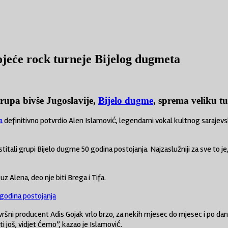
ojeće rock turneje Bijelog dugmeta
rupa bivše Jugoslavije,
Bijelo dugme
, sprema veliku t
a
definitivno potvrdio Alen Islamović, legendarni vokal kultnog sarajevs
itali grupi Bijelo dugme 50 godina postojanja. Najzaslužniji za sve to je
uz Alena, deo nje biti Brega i Tifa.
0 godina postojanja
zvršni producent Adis Gojak vrlo brzo, za nekih mjesec do mjesec i po dan
ti još, vidjet ćemo”, kazao je Islamović.