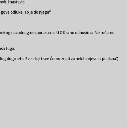
vić i nastavio:
egove odluke. To je do njega”.
 od tog nekog navodnog nesporazuma. U OK smo odnosima. Ne ručamo
ezi toga.
jelog dugmeta. Sve stoji i sve ćemo znati za nekih mjesec i po dana”,