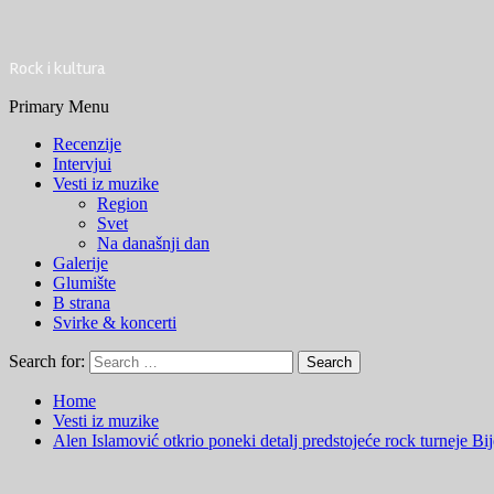
Rock i kultura
Primary Menu
Recenzije
Intervjui
Vesti iz muzike
Region
Svet
Na današnji dan
Galerije
Glumište
B strana
Svirke & koncerti
Search for:
Home
Vesti iz muzike
Alen Islamović otkrio poneki detalj predstojeće rock turneje B