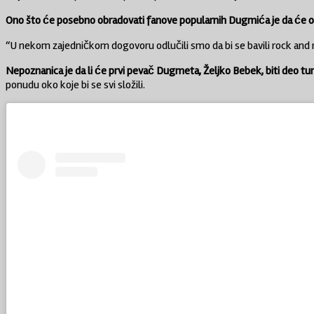
Ono što će posebno obradovati fanove popularnih Dugmića je da će ova 
“U nekom zajedničkom dogovoru odlučili smo da bi se bavili rock and ro
Nepoznanica je da li će prvi pevač Dugmeta, Željko Bebek, biti deo tu
ponudu oko koje bi se svi složili.