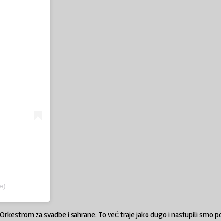
e)
 Orkestrom za svadbe i sahrane. To već traje jako dugo i nastupili smo po