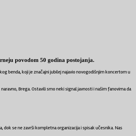
urneju povodom 50 godina postojanja.
kog benda, koji je značajni jubilej najavio novogodišnjim koncertom u
, naravno, Brega. Ostavili smo neki signal javnosti i našim fanovima da
a, dok se ne završi kompletna organizacija i spisak učesnika. Nas