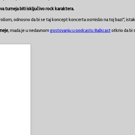
turneja biti isključivo rock karaktera.
llom, odnosno da bi se taj koncept koncerta osmislio na toj bazi”, istak
rneje
, mada je u nedavnom
gostovanju u podcastu Balkcast
otkrio da bi 