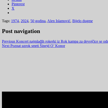
Pinterest
X
Tags:
1974
,
2024
,
50 godina
,
Alen Islamović
,
Bijelo dugme
Post navigation
Previous
Koncert najmlađih rokerki iz Rok kampa za devojčice se o
Next
Poznat uzrok smrti Šinejd O’ Konor