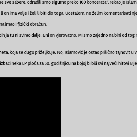
a se sve sabere, odradili smo sigurno preko 100 koncerata”, rekao je Islamo
i on ima volje i želi li biti dio toga. Uostalom, ne želim komentarisati nj
a imao i fizički obračun.
e bih ja tu ni svirao dalje, a ni on vjerovatno. Mi smo zajedno na bini
ta, koja se dugo priželjkuje. No, Islamović je ostao prilično tajnovit u v
ci neka LP ploča za 50. godišnjicu na kojoj bi bili svi najveći hitovi Bi