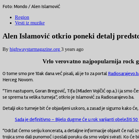
Foto: Mondo / Alen Islamović
Region
Vesti iz muzike
Alen Islamović otkrio poneki detalj predst
By
highwaystarmagazine.org
3 years ago
Vrlo verovatno najpopularnija rock g
O tome smo pre 10ak dana već pisali, ali je to za portal
Radiosarajevo.b
Herceg Novom.
“Tim nastupom, Goran Bregović, Tifa (Mladen Vojičić op.a.) i ja smo čest
se sprema ta velika turneja”, otkrio je Islamović za Radiosarajevo.ba.
Detalji oko turneje bit će objavljeni uskoro, a zasad je sigurno kako će, 
Sada je definitivno – Bijelo dugme će u rok varijanti obeležiti 5
“Održat ćemo seriju koncerata, a detaljne informacije objavit će naš i
trojica smo dali punomoć i poslali poruku da smo voljni svirati. Ko će bi