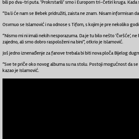
bili po dva-tri puta. ‘Prokrstarili’ smo i Europom tri-četiri kruga. Kad
“Da li će nam se Bebek pridružiti, zaista ne znam. Nisam informisan da l
Osvrnuo se Islamović i na odnose s Tifom, s kojim je pre nekoliko godin
“Nismo mi ni imali nekih nesporazuma. Da je tu bilo nešto ‘čvršće’, n
zajedno, ali smo dobro raspoloženi na bini”, otkrio je Islamović.
Još jedno iznenađenje za fanove trebala bi biti nova ploča Bijelog dugme
“Sve te priče oko novog albuma su na stolu. Postoji mogućnost da se izba
kazao je Islamović.