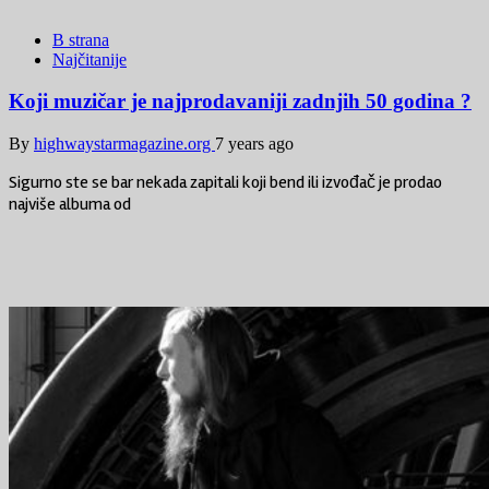
B strana
Najčitanije
Koji muzičar je najprodavaniji zadnjih 50 godina ?
By
highwaystarmagazine.org
7 years ago
Sigurno ste se bar nekada zapitali koji bend ili izvođač je prodao
najviše albuma od