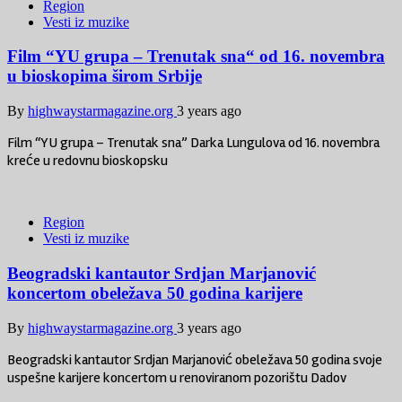
Region
Vesti iz muzike
Film “YU grupa – Trenutak sna“ od 16. novembra
u bioskopima širom Srbije
By
highwaystarmagazine.org
3 years ago
Film “YU grupa – Trenutak sna” Darka Lungulova od 16. novembra
kreće u redovnu bioskopsku
Region
Vesti iz muzike
Beogradski kantautor Srdjan Marjanović
koncertom obeležava 50 godina karijere
By
highwaystarmagazine.org
3 years ago
Beogradski kantautor Srdjan Marjanović obeležava 50 godina svoje
uspešne karijere koncertom u renoviranom pozorištu Dadov