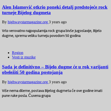
Alen Islamović otkrio poneki detalj predstojeće rock
turneje Bijelog dugmeta
By
highwaystarmagazine.org
3 years ago
Vrlo verovatno najpopularnija rock grupa bivše Jugoslavije, Bijelo
dugme, sprema veliku turneju povodom 50 godina
Region
Vesti iz muzike
Sada je definitivno – Bijelo dugme će u rok varijanti
obeležiti 50 godina postojanja
By
highwaystarmagazine.org
3 years ago
Više nema dileme, postava Bijelog dugmeta će ove godine imati
pune ruke posla. Čuvena grupa