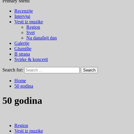
Primary Menu
Recenzije
Intervjui
Vesti iz muzike
Region
Svet
Na današnji dan
Galerije
Glumište
B strana
Svirke & koncerti
Search for:
Home
50 godina
50 godina
Region
Vesti iz muzike