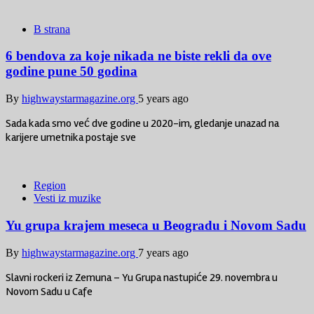
B strana
6 bendova za koje nikada ne biste rekli da ove
godine pune 50 godina
By
highwaystarmagazine.org
5 years ago
Sada kada smo već dve godine u 2020-im, gledanje unazad na
karijere umetnika postaje sve
Region
Vesti iz muzike
Yu grupa krajem meseca u Beogradu i Novom Sadu
By
highwaystarmagazine.org
7 years ago
Slavni rockeri iz Zemuna – Yu Grupa nastupiće 29. novembra u
Novom Sadu u Cafe