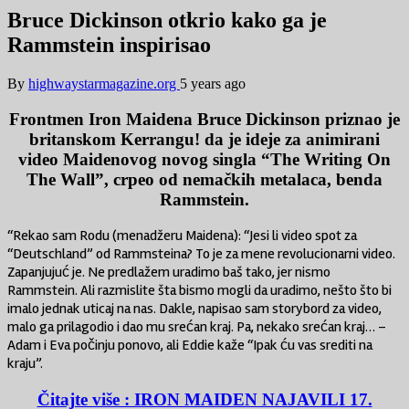
Bruce Dickinson otkrio kako ga je
Rammstein inspirisao
By
highwaystarmagazine.org
5 years ago
Frontmen Iron Maidena Bruce Dickinson priznao je
britanskom Kerrangu! da je ideje za animirani
video Maidenovog novog singla “The Writing On
The Wall”, crpeo od nemačkih metalaca, benda
Rammstein.
“Rekao sam Rodu (menadžeru Maidena): “Jesi li video spot za
“Deutschland” od Rammsteina? To je za mene revolucionarni video.
Zapanjujuć je. Ne predlažem uradimo baš tako, jer nismo
Rammstein. Ali razmislite šta bismo mogli da uradimo, nešto što bi
imalo jednak uticaj na nas. Dakle, napisao sam storybord za video,
malo ga prilagodio i dao mu srećan kraj. Pa, nekako srećan kraj… –
Adam i Eva počinju ponovo, ali Eddie kaže “Ipak ću vas srediti na
kraju”.
Čitajte više : IRON MAIDEN NAJAVILI 17.