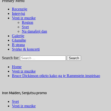
Primary Menu
Recenzije
Intervjui
Vesti iz muzike
Region
Svet
Na današnji dan
Galerije
Glumište
B strana
Svirke & koncerti
Search for:
Home
Vesti iz muzike
Bruce Dickinson otkrio kako ga je Rammstein inspirisao
Iron Maiden, Senjutsu promo
Svet
Vesti iz muzike