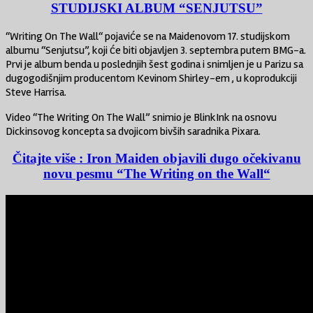
STUDIJSKI ALBUM “SENJUTSU”
“Writing On The Wall“ pojaviće se na Maidenovom 17. studijskom
albumu “Senjutsu”, koji će biti objavljen 3. septembra putem BMG-a.
Prvi je album benda u poslednjih šest godina i snimljen je u Parizu sa
dugogodišnjim producentom Kevinom Shirley-em , u koprodukciji
Steve Harrisa.
Video “The Writing On The Wall” snimio je BlinkInk na osnovu
Dickinsovog koncepta sa dvojicom bivših saradnika Pixara.
Čitajte više : Iron Maiden objavili dugo očekivanu
novu pesmu “The Writing on the Wall“