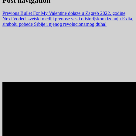
Post navigation
Previous
Bullet For My Valentine dolaze u Zagreb 2022. godine
Next
Vodeći svetski mediji prenose vesti o istorijskom izdanju Exita,
simbolu pobede Srbije i njenog revolucionarnog duha!