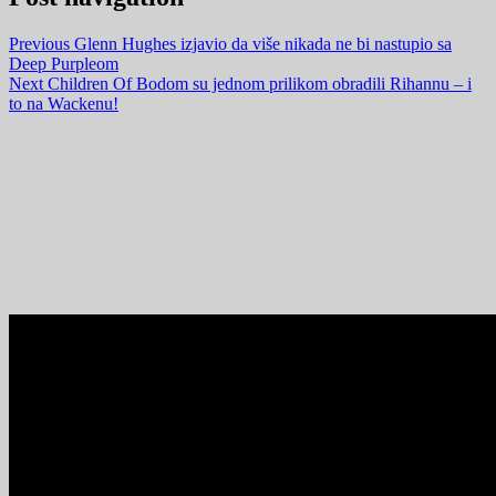
Previous
Glenn Hughes izjavio da više nikada ne bi nastupio sa
Deep Purpleom
Next
Children Of Bodom su jednom prilikom obradili Rihannu – i
to na Wackenu!