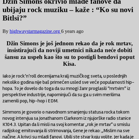
Džin Simons okrivio mlade fanove da
ubijaju rock muziku – kaže : “Ko su novi
Bitlsi?”
By
highwaystarmagazine.org
6 years ago
Džin Simons je još jednom rekao da je rok mrtav,
insistirajući da noviji umetnici nikada neće dobiti
šansu za uspeh kao što su to postigli bendovi poput
Kisa.
Iako je rock’n’roll decenijama kralj muzičkog sveta, u poslednjih
nekoliko godina nije baš primećen usled sve veće popularnosti hip-
hopa. To je dovelo do toga da su mnogi žanr proglasili “mrtvim” iz
perspektive industrije, napominjući da su ga u svim merilima
zamenili pop, hip-hop i EDM.
Simmons je govorio o navodnom smanjenju statusa rocka tokom
novog intervjua sa Jonathanom Clarkeom iz njujorške radio stanice
K104.3. Upitan da li misli na svoj komentar „rok je mrtav“ u smislu
radijskog emitovanja ili strimovanja, Gene je rekao: „Mislim na sve
načine. A krivci su mladi fanovi. Ubili ste stvar koju volite. Jer kada je