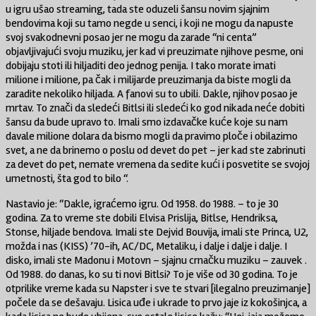
u igru ušao streaming, tada ste oduzeli šansu novim sjajnim
bendovima koji su tamo negde u senci, i koji ne mogu da napuste
svoj svakodnevni posao jer ne mogu da zarade “ni centa”
objavljivajući svoju muziku, jer kad vi preuzimate njihove pesme, oni
dobijaju stoti ili hiljaditi deo jednog penija. I tako morate imati
milione i milione, pa čak i milijarde preuzimanja da biste mogli da
zaradite nekoliko hiljada. A fanovi su to ubili. Dakle, njihov posao je
mrtav. To znači da sledeći Bitlsi ili sledeći ko god nikada neće dobiti
šansu da bude upravo to. Imali smo izdavačke kuće koje su nam
davale milione dolara da bismo mogli da pravimo ploče i obilazimo
svet, a ne da brinemo o poslu od devet do pet – jer kad ste zabrinuti
za devet do pet, nemate vremena da sedite kući i posvetite se svojoj
umetnosti, šta god to bilo “.
Nastavio je: “Dakle, igraćemo igru. Od 1958. do 1988. – to je 30
godina. Za to vreme ste dobili Elvisa Prislija, Bitlse, Hendriksa,
Stonse, hiljade bendova. Imali ste Dejvid Bouvija, imali ste Princa, U2,
možda i nas (KISS) ’70-ih, AC/DC, Metaliku, i dalje i dalje i dalje. I
disko, imali ste Madonu i Motovn – sjajnu crnačku muziku – zauvek .
Od 1988. do danas, ko su ti novi Bitlsi? To je više od 30 godina. To je
otprilike vreme kada su Napster i sve te stvari [ilegalno preuzimanje]
počele da se dešavaju. Lisica uđe i ukrade to prvo jaje iz kokošinjca, a