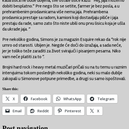
kada lisica ne bude ubijena, sve ostale lisice kažu: “Hej, jaja možemo
dobiti besplatno.” Pre nego što se setite, farmer je bez posla, a u
prehrambenim prodavnicama više nema jaja. Prehrambena
prodavnica prestaje sa radom, kamioni koji dostavljaju piliće i jaja
prestaju da rade, samo zato što niste ubili onu prvu lisicu koja je ušla
da ukrade jaja. ”
Pre nekoliko godina, Simons je za magazin Esquire rekao da “rok nije
umro od starosti. Ubijen je. Negde će doći do izražaja, a sada neće,
jer je toliko teže zaraditi za život svirajući i pisanjem pesama. Niko
vam neće platiti za to “.
Brojni hard rock i heavy metal muzičari pričali su na tu temu u raznim
intervjuima tokom poslednjih nekoliko godina, neki su malo dublje
zakopali u Simonove potpune primedbe, a drugi su samo ispoštovali.
Share this:
X
Facebook
WhatsApp
Telegram
Email
Reddit
Pinterest
X
Post navigation