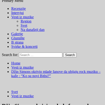
Primary Menu
Recenzije
Intervjui
Vesti iz muzike
Region
Svet
Na današnji dan
Galerije
Glumište
B strana
Svirke & koncerti
Search for:
Home
Vesti iz muzike
Džin Simons okrivio mlade fanove da ubijaju rock muziku –
kaže : “Ko su novi Bitlsi?”
Svet
Vesti iz muzike