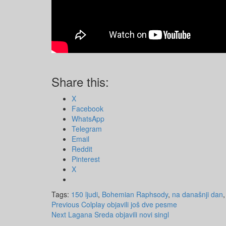
Share this:
X
Facebook
WhatsApp
Telegram
Email
Reddit
Pinterest
X
Tags:
150 ljudi
,
Bohemian Raphsody
,
na današnji dan
Post
Previous
Colplay objavili još dve pesme
Next
Lagana Sreda objavili novi singl
navigation