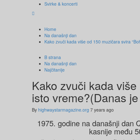
Svirke & koncerti
Home
Na današnji dan
Kako zvuči kada više od 150 muzičara svira “Bo
B strana
Na današnji dan
Najčitanije
Kako zvuči kada više
isto vreme?(Danas je 
By
highwaystarmagazine.org
7 years ago
1975. godine na današnji dan Qu
kasnije među 5