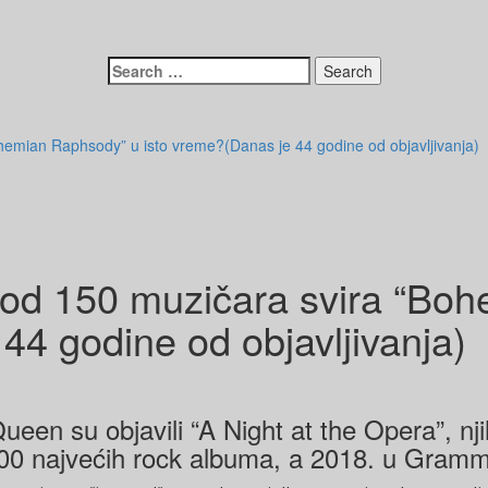
Search
for:
hemian Raphsody” u isto vreme?(Danas je 44 godine od objavljivanja)
 od 150 muzičara svira “Bo
44 godine od objavljivanja)
een su objavili “A Night at the Opera”, njih
00 najvećih rock albuma, a 2018. u Gramm