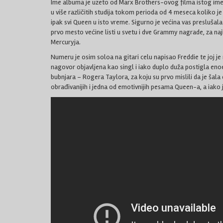
Ime albuma je uzeto od Marx Brothers-ovog filma istog ime
u više različitih studija tokom perioda od 4 meseca koliko je 
ipak svi Queen u isto vreme. Sigurno je većina vas preslušala
prvo mesto većine listi u svetu i dve Grammy nagrade, za naj
Mercuryja.
Numeru je osim soloa na gitari celu napisao Freddie te joj j
nagovor objavljena kao singl i iako duplo duža postigla enoe
bubnjara – Rogera Taylora, za koju su prvo mislili da je šala 
obrađivanijih i jedna od emotivnijih pesama Queen-a, a iako 