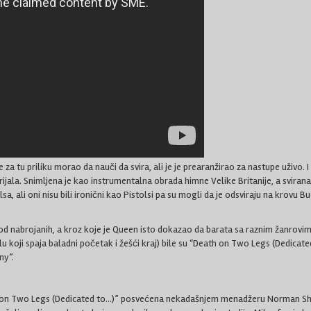
 je za tu priliku morao da nauči da svira, ali je je prearanžirao za nastupe uživ
erijala. Snimljena je kao instrumentalna obrada himne Velike Britanije, a svir
olsa, ali oni nisu bili ironični kao Pistolsi pa su mogli da je odsviraju na krov
d nabrojanih, a kroz koje je Queen isto dokazao da barata sa raznim žanrovim
u koji spaja baladni početak i žešći kraj) bile su “Death on Two Legs (Dedicate
ny”.
th on Two Legs (Dedicated to…)” posvećena nekadašnjem menadžeru Norman She