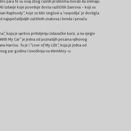
eo para te su ovaj zbog raznih problema morali da snimaju
ili izdanje koje poseduje dosta različitih žanrova – koji su
an Raphsody”, koje su bile singlovi a ‘raspodija’ je dostigla
 najupečatljivijih zaštitnih znakova i benda i pevača
”, koja je uprkos pritivljenju izdavačke kuće, a na njegiv
 With My Car” je jedna od poznatijih pesama njihovog
u Harrisu. Tu je i “Love of My Life”, koja je jedna od
njenog par godina i izvođenja na Wembley-u.