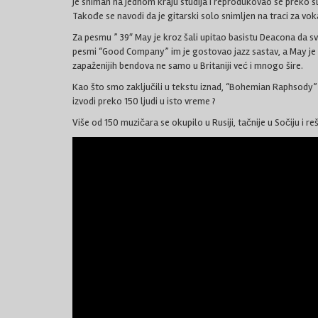
je sniman na jednom kraju studija i reprodukovao se preko sl
Takođe se navodi da je gitarski solo snimljen na traci za v
Za pesmu ” 39″ May je kroz šali upitao basistu Deacona da s
pesmi “Good Company” im je gostovao jazz sastav, a May je m
zapaženijih bendova ne samo u Britaniji već i mnogo šire.
Kao što smo zaključili u tekstu iznad, “Bohemian Raphsody” je 
izvodi preko 150 ljudi u isto vreme ?
Više od 150 muzičara se okupilo u Rusiji, tačnije u Sočiju i re