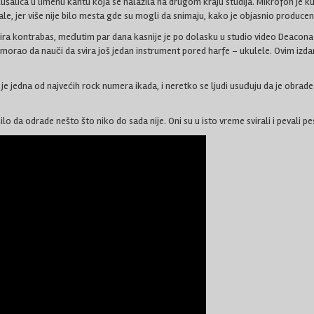
ušalica u limenu kantu koja se nalazila na drugom kraju studija. Mikrofon je k
okale, jer više nije bilo mesta gde su mogli da snimaju, kako je objasnio pro
vira kontrabas, međutim par dana kasnije je po dolasku u studio video Deacona 
orao da nauči da svira još jedan instrument pored harfe – ukulele. Ovim izdanj
jedna od najvećih rock numera ikada, i neretko se ljudi usuđuju da je obrade na 
šilo da odrade nešto što niko do sada nije. Oni su u isto vreme svirali i pevali 