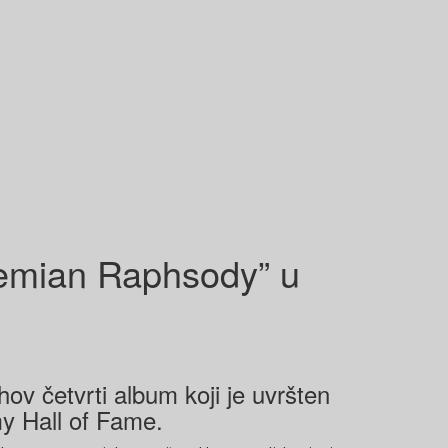
hemian Raphsody” u
ov četvrti album koji je uvršten
y Hall of Fame.