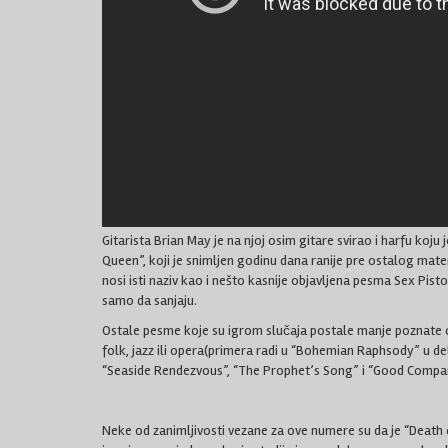
Gitarista Brian May je na njoj osim gitare svirao i harfu koju
Queen”, koji je snimljen godinu dana ranije pre ostalog mat
nosi isti naziv kao i nešto kasnije objavljena pesma Sex Pist
samo da sanjaju.
Ostale pesme koje su igrom slučaja postale manje poznate o
folk, jazz ili opera(primera radi u “Bohemian Raphsody” u del
“Seaside Rendezvous”, “The Prophet’s Song” i “Good Compa
Neke od zanimljivosti vezane za ove numere su da je “Dea