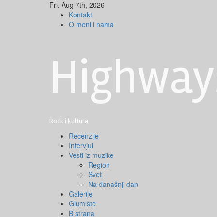
Skip
Fri. Aug 7th, 2026
to
Kontakt
content
O meni i nama
Highway
Rock i kultura
Primary
Recenzije
Menu
Intervjui
Vesti iz muzike
Region
Svet
Na današnji dan
Galerije
Glumište
B strana