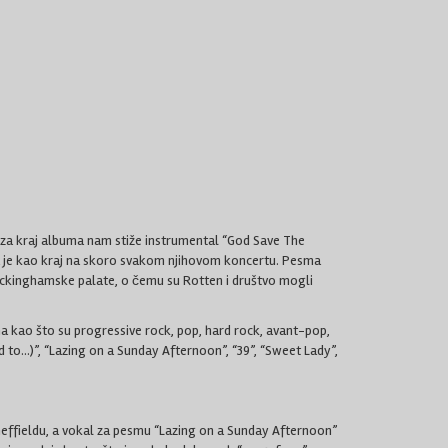
o. I za kraj albuma nam stiže instrumental “God Save The
ana je kao kraj na skoro svakom njihovom koncertu. Pesma
u Buckinghamske palate, o čemu su Rotten i društvo mogli
a kao što su progressive rock, pop, hard rock, avant-pop,
d to…)”, “Lazing on a Sunday Afternoon”, “39”, “Sweet Lady”,
ffieldu, a vokal za pesmu “Lazing on a Sunday Afternoon”