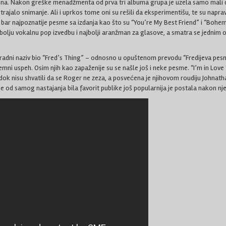
na. Nakon greške menadžmenta od prva tri albuma grupa je uzela samo mali d
trajalo snimanje. Ali i uprkos tome oni su rešili da eksperimentišu, te su naprav
 bar najpoznatije pesme sa izdanja kao što su “You’re My Best Friend” i “Bohemi
bolju vokalnu pop izvedbu i najbolji aranžman za glasove, a smatra se jednim od
e radni naziv bio “Fred’s Thing” – odnosno u opuštenom prevodu “Fredijeva pesma
mni uspeh. Osim njih kao zapaženije su se našle još i neke pesme. “I’m in Love
dok nisu shvatili da se Roger ne zeza, a posvećena je njihovom roudiju Johnathan
je od samog nastajanja bila favorit publike još popularnija je postala nakon 