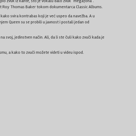
upio zvuk iz kante, što je vokalu dalo zvuk “megafona”.
ducent Roy Thomas Baker tokom dokumentarca Classic Albums.
kako svira kontrabas koji je već uspeo da navežba. A u
em Queen su se probili u javnost i postali jedan od
svoj, jedinstven način. Ali, da li ste čuli kako zvuči kada je
pesmu, a kako to zvuči možete videti u videu ispod.