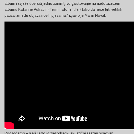
album i svježe dovršili jedno zanimljivo gostovanje na nadolazećem
albumu Katarine Vukadin (Terminator i T.I.E.) tako da neće biti velikih
pauza između objava novih pjesama.” izjavio je Marin Novak
Podsećamo – Kali Lago je zagrebački akustični sastav osnovan