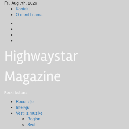
Skip
Fri. Aug 7th, 2026
to
Kontakt
content
O meni i nama
Facebook
Instagram
Youtube
Tik
Tok
Highwaystar
Magazine
Rock i kultura
Primary
Recenzije
Menu
Intervjui
Vesti iz muzike
Region
Svet