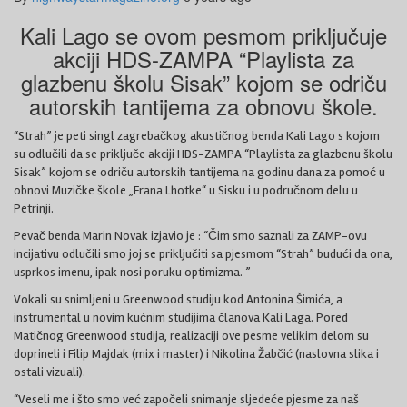
Kali Lago se ovom pesmom priključuje
akciji HDS-ZAMPA “Playlista za
glazbenu školu Sisak” kojom se odriču
autorskih tantijema za obnovu škole.
“Strah” je peti singl zagrebačkog akustičnog benda Kali Lago s kojom
su odlučili da se priključe akciji HDS-ZAMPA “Playlista za glazbenu školu
Sisak” kojom se odriču autorskih tantijema na godinu dana za pomoć u
obnovi Muzičke škole „Frana Lhotke“ u Sisku i u područnom delu u
Petrinji.
Pevač benda Marin Novak izjavio je : “Čim smo saznali za ZAMP-ovu
incijativu odlučili smo joj se priključiti sa pjesmom “Strah” budući da ona,
usprkos imenu, ipak nosi poruku optimizma. ”
Vokali su snimljeni u Greenwood studiju kod Antonina Šimića, a
instrumental u novim kućnim studijima članova Kali Laga. Pored
Matičnog Greenwood studija, realizaciji ove pesme velikim delom su
doprineli i Filip Majdak (mix i master) i Nikolina Žabčić (naslovna slika i
ostali vizuali).
“Veseli me i što smo već započeli snimanje sljedeće pjesme za naš