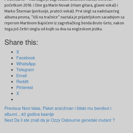
početkom 2018. i čine ga Marin Novak (ritam gitara, glavni vokal) i
Marko Šturman (perkusije, prateći vokal). Prvi singl sa nadolazećeg
albuma pesma, ”Uši na tračnice” nastala je prijateljskom saradnjom sa
reperom Martinom Bajsićem iz zagrebačkog benda Bruto Geto, nakon
toga još četiri singla od kojih su dva na engleskom jeziku.
Share this:
X
Facebook
WhatsApp
Telegram
Email
Reddit
Pinterest
X
Post
Previous
Novi talas, Paket aranžman i bliski mu bendovi i
albumi…40 godina kasnije
navigation
Next
Da li ste znali da je Ozzy Osbourne genetski mutant ?