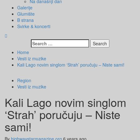
Na današnji dan
Galerije
Glumište
B strana
Svirke & koncerti
Search
for:
Home
Vesti iz muzike
Kali Lago novim singlom ‘Strah’ poručuju – Niste sami!
Region
Vesti iz muzike
Kali Lago novim singlom
‘Strah’ poručuju – Niste
sami!
By
highwaystarmagazine.org
6 years ago