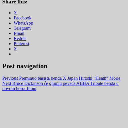
Share this:
X
Facebook
WhatsApp
Telegram
Email
Reddit
Pinterest
X
Post navigation
Previous
Preminuo basista benda X Japan Hiroshi “Heath” Morie
Next
Bruce Dickinson će glumiti pevača ABBA Tribute benda u
novom horor filmu