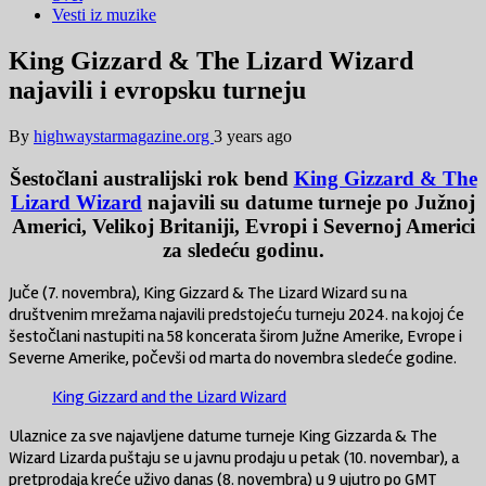
Vesti iz muzike
King Gizzard & The Lizard Wizard
najavili i evropsku turneju
By
highwaystarmagazine.org
3 years ago
Šestočlani australijski rok bend
King Gizzard & The
Lizard Wizard
najavili su datume turneje po Južnoj
Americi, Velikoj Britaniji, Evropi i Severnoj Americi
za sledeću godinu.
Juče (7. novembra), King Gizzard & The Lizard Wizard su na
društvenim mrežama najavili predstojeću turneju 2024. na kojoj će
šestočlani nastupiti na 58 koncerata širom Južne Amerike, Evrope i
Severne Amerike, počevši od marta do novembra sledeće godine.
King Gizzard and the Lizard Wizard
Ulaznice za sve najavljene datume turneje King Gizzarda & The
Wizard Lizarda puštaju se u javnu prodaju u petak (10. novembar), a
pretprodaja kreće uživo danas (8. novembra) u 9 ujutro po GMT