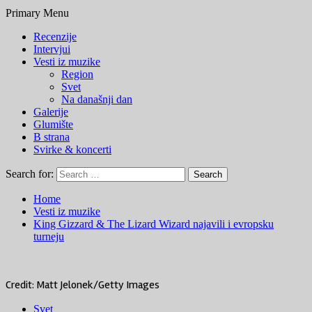
Primary Menu
Recenzije
Intervjui
Vesti iz muzike
Region
Svet
Na današnji dan
Galerije
Glumište
B strana
Svirke & koncerti
Search for:
Home
Vesti iz muzike
King Gizzard & The Lizard Wizard najavili i evropsku
turneju
Credit: Matt Jelonek/Getty Images
Svet