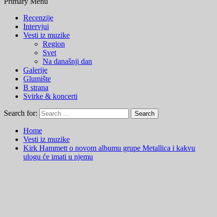
Primary Menu
Recenzije
Intervjui
Vesti iz muzike
Region
Svet
Na današnji dan
Galerije
Glumište
B strana
Svirke & koncerti
Search for:
Home
Vesti iz muzike
Kirk Hammett o novom albumu grupe Metallica i kakvu
ulogu će imati u njemu