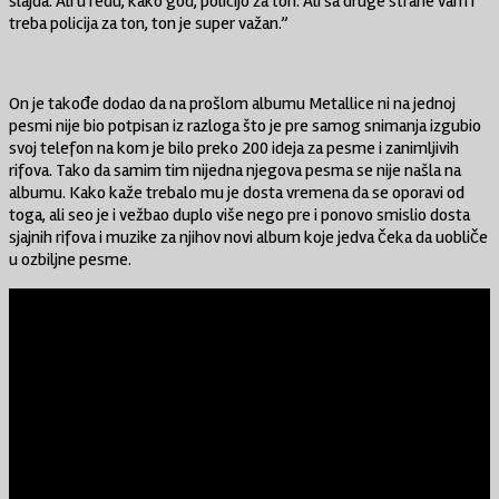
slajda. Ali u redu, kako god, policijo za ton. Ali sa druge strane vam i
treba policija za ton, ton je super važan.”
On je takođe dodao da na prošlom albumu Metallice ni na jednoj
pesmi nije bio potpisan iz razloga što je pre samog snimanja izgubio
svoj telefon na kom je bilo preko 200 ideja za pesme i zanimljivih
rifova. Tako da samim tim nijedna njegova pesma se nije našla na
albumu. Kako kaže trebalo mu je dosta vremena da se oporavi od
toga, ali seo je i vežbao duplo više nego pre i ponovo smislio dosta
sjajnih rifova i muzike za njihov novi album koje jedva čeka da uobliče
u ozbiljne pesme.