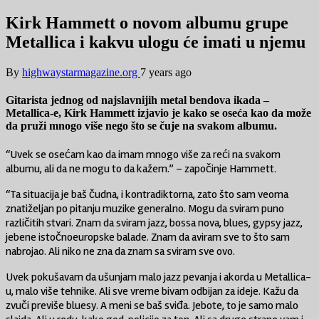
Kirk Hammett o novom albumu grupe
Metallica i kakvu ulogu će imati u njemu
By
highwaystarmagazine.org
7 years ago
Gitarista jednog od najslavnijih metal bendova ikada –
Metallica-e, Kirk Hammett izjavio je kako se oseća kao da može
da pruži mnogo više nego što se čuje na svakom albumu.
“Uvek se osećam kao da imam mnogo više za reći na svakom
albumu, ali da ne mogu to da kažem.” – započinje Hammett.
“Ta situacija je baš čudna, i kontradiktorna, zato što sam veoma
znatiželjan po pitanju muzike generalno. Mogu da sviram puno
različitih stvari. Znam da sviram jazz, bossa nova, blues, gypsy jazz,
jebene istočnoeuropske balade. Znam da aviram sve to što sam
nabrojao. Ali niko ne zna da znam sa sviram sve ovo.
Uvek pokušavam da ušunjam malo jazz pevanja i akorda u Metallica-
u, malo više tehnike. Ali sve vreme bivam odbijan za ideje. Kažu da
zvuči previše bluesy. A meni se baš sviđa. Jebote, to je samo malo