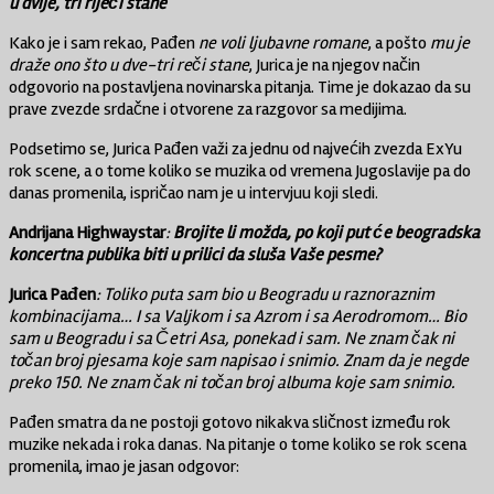
u dvije, tri riječi stane
Kako je i sam rekao, Pađen
ne voli ljubavne romane
, a pošto
mu je
draže ono što u dve-tri reči stane
, Jurica je na njegov način
odgovorio na postavljena novinarska pitanja. Time je dokazao da su
prave zvezde srdačne i otvorene za razgovor sa medijima.
Podsetimo se, Jurica Pađen važi za jednu od najvećih zvezda ExYu
rok scene, a o tome koliko se muzika od vremena Jugoslavije pa do
danas promenila, ispričao nam je u intervjuu koji sledi.
Andrijana Highwaystar
:
Brojite li možda, po koji put će beogradska
koncertna publika biti u prilici da sluša Vaše pesme?
Jurica Pađen
: Toliko puta sam bio u Beogradu u raznoraznim
kombinacijama… I sa Valjkom i sa Azrom i sa Aerodromom… Bio
sam u Beogradu i sa Četri Asa, ponekad i sam. Ne znam čak ni
točan broj pjesama koje sam napisao i snimio. Znam da je negde
preko 150. Ne znam čak ni točan broj albuma koje sam snimio.
Pađen smatra da ne postoji gotovo nikakva sličnost između rok
muzike nekada i roka danas. Na pitanje o tome koliko se rok scena
promenila, imao je jasan odgovor: