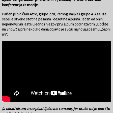
konferencija za medije.
Pađen je bio član Azre, grupe 220, Parnog Valjka i grupe 4 Asa. Iza
sebe je stvorio stotine pesama i desetine albuma. Jedan od onih
neponovljivih jeste ujedno i njegov prvi album pod nazivom ,,Dođite
na Show“, a pre nekoliko dana objavio je svoju najnoviju pesmu ,,Šapni
mi“.
Ja nikad nisam znao pisat ljubavne romane
, jer draže mi je ono što