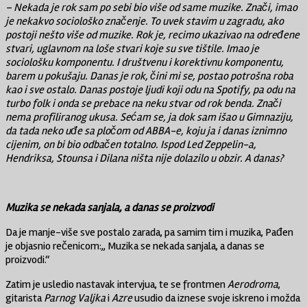
– Nekada je rok sam po sebi bio više od same muzike. Znači, imao
je nekakvo sociološko značenje. To uvek stavim u zagradu, ako
postoji nešto više od muzike. Rok je, recimo ukazivao na određene
stvari, uglavnom na loše stvari koje su sve tištile. Imao je
sociološku komponentu. I društvenu i korektivnu komponentu,
barem u pokušaju. Danas je rok, čini mi se, postao potrošna roba
kao i sve ostalo. Danas postoje ljudi koji odu na Spotify, pa odu na
turbo folk i onda se prebace na neku stvar od rok benda. Znači
nema profiliranog ukusa. Sećam se, ja dok sam išao u Gimnaziju,
da tada neko uđe sa pločom od ABBA-e, koju ja i danas iznimno
cijenim, on bi bio odbačen totalno. Ispod Led Zeppelin-a,
Hendriksa, Stounsa i Dilana ništa nije dolazilo u obzir. A danas?
Muzika se nekada sanjala, a danas se proizvodi
Da je manje-više sve postalo zarada, pa samim tim i muzika, Pađen
je objasnio rečenicom:,, Muzika se nekada sanjala, a danas se
proizvodi.“
Zatim je usledio nastavak intervjua, te se frontmen
Aerodroma
,
gitarista
Parnog Valjka
i
Azre
usudio da iznese svoje iskreno i možda