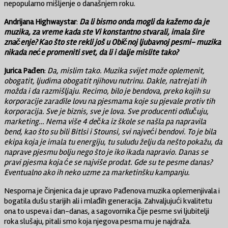
nepopularno mišljenje o današnjem roku.
Andrijana Highwaystar
:
Da li bismo onda mogli da kažemo da je
muzika, za vreme kada ste Vi konstantno stvarali, imala šire
značenje? Kao što ste rekli još u Običnoj ljubavnoj pesmi- muzika
nikada neće promeniti svet, da li i dalje mislite tako?
Jurica
Pađen
:
Da, mislim tako. Muzika svijet može oplemenit,
obogatit, ljudima obogatit njihovu nutrinu. Dakle, natrejati ih
možda i da razmišljaju. Recimo, bilo je bendova, preko kojih su
korporacije zaradile lovu na pjesmama koje su pjevale protiv tih
korporacija. Sve je biznis, sve je lova. Sve producenti odlučuju,
marketing… Nema više 4 dečka iz škole se našla pa napravila
bend, kao što su bili Bitlsi i Stounsi, svi najveći bendovi. To je bila
ekipa koja je imala tu energiju, tu suludu želju da nešto pokažu, da
naprave pjesmu bolju nego što je iko ikada napravio. Danas se
pravi pjesma koja će se najviše prodat. Gde su te pesme danas?
Eventualno ako ih neko uzme za marketinšku kampanju.
Nesporna je činjenica da je upravo Pađenova muzika oplemenjivala i
bogatila dušu starijih ali i mlađih generacija. Zahvaljujući kvalitetu
ona to uspeva i dan-danas, a sagovornika čije pesme svi ljubitelji
roka slušaju, pitali smo koja njegova pesma mu je najdraža.