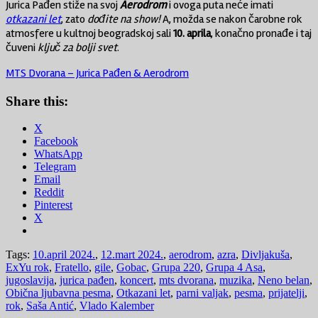
Jurica Pađen stiže na svoj
Aerodrom
i ovoga puta neće imati
otkazani let
, zato
dođite na show!
A, možda se nakon čarobne rok
atmosfere u kultnoj beogradskoj sali
10. aprila
, konačno pronađe i taj
čuveni
ključ za bolji svet
.
MTS Dvorana – Jurica Pađen & Aerodrom
Share this:
X
Facebook
WhatsApp
Telegram
Email
Reddit
Pinterest
X
Tags:
10.april 2024.
,
12.mart 2024.
,
aerodrom
,
azra
,
Divljakuša
,
ExYu rok
,
Fratello
,
gile
,
Gobac
,
Grupa 220
,
Grupa 4 Asa
,
jugoslavija
,
jurica pađen
,
koncert
,
mts dvorana
,
muzika
,
Neno belan
,
Obična ljubavna pesma
,
Otkazani let
,
parni valjak
,
pesma
,
prijatelji
,
rok
,
Saša Antić
,
Vlado Kalember