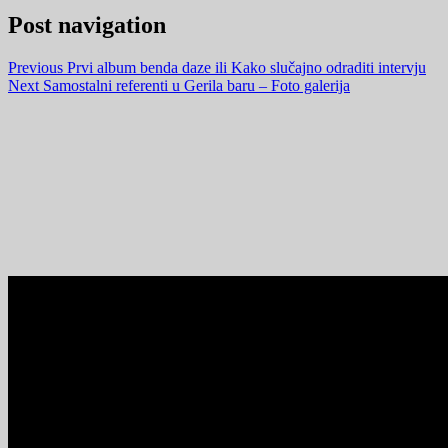
Post navigation
Previous
Prvi album benda daze ili Kako slučajno odraditi intervju
Next
Samostalni referenti u Gerila baru – Foto galerija