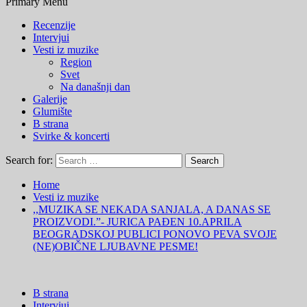
Primary Menu
Recenzije
Intervjui
Vesti iz muzike
Region
Svet
Na današnji dan
Galerije
Glumište
B strana
Svirke & koncerti
Search for:
Home
Vesti iz muzike
,,MUZIKA SE NEKADA SANJALA, A DANAS SE
PROIZVODI.”- JURICA PAĐEN 10.APRILA
BEOGRADSKOJ PUBLICI PONOVO PEVA SVOJE
(NE)OBIČNE LJUBAVNE PESME!
B strana
Intervjui