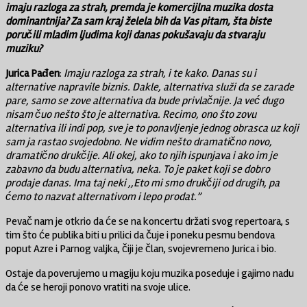
imaju razloga za strah, premda je komercijlna muzika dosta
dominantnija? Za sam kraj želela bih da Vas pitam, šta biste
poručili mladim ljudima koji danas pokušavaju da stvaraju
muziku?
Jurica
Pađen
:
Imaju razloga za strah, i te kako. Danas su i
alternative napravile biznis. Dakle, alternativa služi da se zarade
pare, samo se zove alternativa da bude privlačnije. Ja već dugo
nisam čuo nešto što je alternativa. Recimo, ono što zovu
alternativa ili indi pop, sve je to ponavljenje jednog obrasca uz koji
sam ja rastao svojedobno. Ne vidim nešto dramatično novo,
dramatično drukčije. Ali okej, ako to njih ispunjava i ako im je
zabavno da budu alternativa, neka. To je paket koji se dobro
prodaje danas. Ima taj neki ,,Eto mi smo drukčiji od drugih, pa
ćemo to nazvat alternativom i lepo prodat.”
Pevač nam je otkrio da će se na koncertu držati svog repertoara, s
tim što će publika biti u prilici da čuje i poneku pesmu bendova
poput Azre i Parnog valjka, čiji je član, svojevremeno Jurica i bio.
Ostaje da poverujemo u magiju koju muzika poseduje i gajimo nadu
da će se heroji ponovo vratiti na svoje ulice.