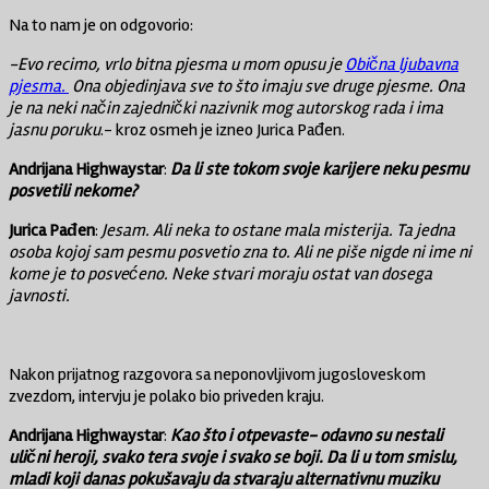
Na to nam je on odgovorio:
-Evo recimo, vrlo bitna pjesma u mom opusu je
Obična ljubavna
pjesma.
Ona objedinjava sve to što imaju sve druge pjesme. Ona
je na neki način zajednički nazivnik mog autorskog rada i ima
jasnu poruku
.- kroz osmeh je izneo Jurica Pađen.
Andrijana
Highwaystar
:
Da li ste tokom svoje karijere neku pesmu
posvetili nekome?
Jurica
Pađen
:
Jesam. Ali neka to ostane mala misterija. Ta jedna
osoba kojoj sam pesmu posvetio zna to. Ali ne piše nigde ni ime ni
kome je to posvećeno. Neke stvari moraju ostat van dosega
javnosti.
Nakon prijatnog razgovora sa neponovljivom jugosloveskom
zvezdom, intervju je polako bio priveden kraju.
Andrijana
Highwaystar
:
Kao što i otpevaste- odavno su nestali
ulični heroji, svako tera svoje i svako se boji. Da li u tom smislu,
mladi koji danas pokušavaju da stvaraju alternativnu muziku