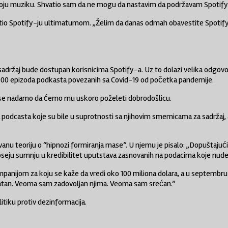
oju muziku. Shvatio sam da ne mogu da nastavim da podržavam Spotify-j
pretio Spotify-ju ultimatumom. „Želim da danas odmah obavestite Spotify
o sadržaj bude dostupan korisnicima Spotify-a. Uz to dolazi velika odgov
.000 epizoda podkasta povezanih sa Covid-19 od početka pandemije.
i se nadamo da ćemo mu uskoro poželeti dobrodošlicu.
a podcasta koje su bile u suprotnosti sa njihovim smernicama za sadržaj
u teoriju o “hipnozi formiranja mase”. U njemu je pisalo: „Dopuštajući
poseju sumnju u kredibilitet uputstava zasnovanih na podacima koje nude
panijom za koju se kaže da vredi oko 100 miliona dolara, a u septembru j
atan. Veoma sam zadovoljan njima. Veoma sam srećan.”
itiku protiv dezinformacija.