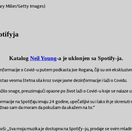
ary Miller/Getty Images)
otifyja
Katalog
Neil Young
-a je uklonjen sa Spotify-ja.
zinformacije o Covid-u putem podkasta Joe Rogana, čiji su oni ekskluzivn
stao veoma štetna sila kroz svoje javne dezinformacije i laži o Covidu.
užilo snage, preuzimajući opasne po život laži o Covid-u koje se nalaze 
ormacije na Spotifaju imaju 24 godine, upečatljivi su i lako ih je skrenuti
vu. Znao sam da moram da pokušam da ukažem na to.”
: „Sva moja muzika je dostupna na Spotify-ju, prodaje se ovim mladim lju