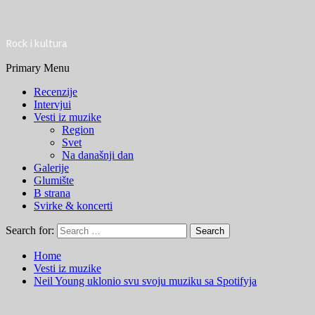
Rock i kultura
Primary Menu
Recenzije
Intervjui
Vesti iz muzike
Region
Svet
Na današnji dan
Galerije
Glumište
B strana
Svirke & koncerti
Search for:
Home
Vesti iz muzike
Neil Young uklonio svu svoju muziku sa Spotifyja