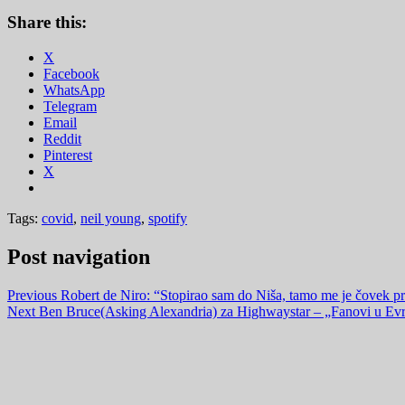
Share this:
X
Facebook
WhatsApp
Telegram
Email
Reddit
Pinterest
X
Tags:
covid
,
neil young
,
spotify
Post navigation
Previous
Robert de Niro: “Stopirao sam do Niša, tamo me je čovek pri
Next
Ben Bruce(Asking Alexandria) za Highwaystar – „Fanovi u Evro