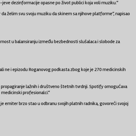
eve dezinformacije opasne po život publici koja voli muziku.”
 da želim svu svoju muziku da skinem sa njihove platforme“, napisao
ornost u balansiranju između bezbednosti slušalaca i slobode za
, ali ne i epizodu Roganovog podkasta zbog koje je 270 medicinskih
 propagiranje lažnih i društveno štetnih tvrdnji. Spotify omogućava
 medicinski profesionalci.“
e emiter brzo stao u odbranu svojih platnih radnika, govoreći svojoj