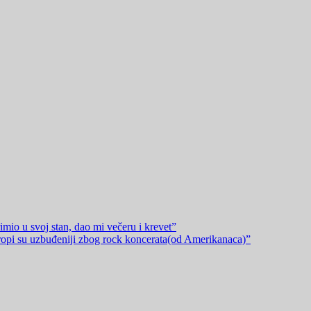
mio u svoj stan, dao mi večeru i krevet”
pi su uzbuđeniji zbog rock koncerata(od Amerikanaca)”