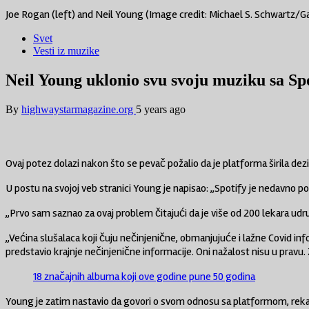
Joe Rogan (left) and Neil Young (Image credit: Michael S. Schwartz/G
Svet
Vesti iz muzike
Neil Young uklonio svu svoju muziku sa Sp
By
highwaystarmagazine.org
5 years ago
Ovaj potez dolazi nakon što se pevač požalio da je platforma širila de
U postu na svojoj veb stranici Young je napisao: „Spotify je nedavno po
„Prvo sam saznao za ovaj problem čitajući da je više od 200 lekara udr
„Većina slušalaca koji čuju nečinjenične, obmanjujuće i lažne Covid inf
predstavio krajnje nečinjenične informacije. Oni nažalost nisu u pra
18 značajnih albuma koji ove godine pune 50 godina
Young je zatim nastavio da govori o svom odnosu sa platformom, rekavši