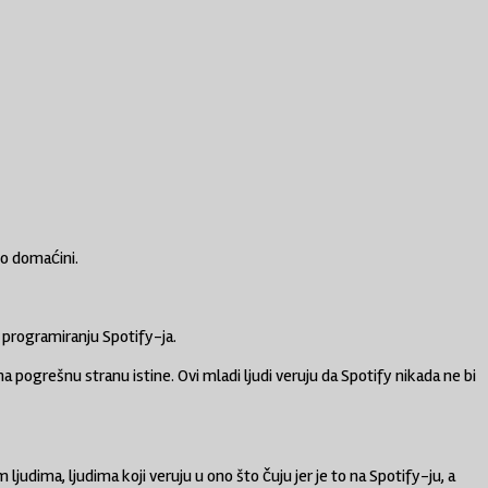
o domaćini.
u programiranju Spotify-ja.
 na pogrešnu stranu istine. Ovi mladi ljudi veruju da Spotify nikada ne bi
dima, ljudima koji veruju u ono što čuju jer je to na Spotify-ju, a