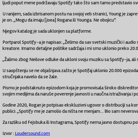
ljudi poput mene podržavaju Spotify tako što sam tamo predstavio sv
U ranijem, sada izbrisanom postu na svojoj veb stranici, Young je za
je on. „Mogu da imaju [Joea] Rogana ili Younga. Ne obojicu“.
Njegov katalog je sada uklonjen sa platforme.
Portparol Spotify-a je napisao: „Želimo da sav svetski muzički i audi
kreatore. Imamo detaljne politike sadržaja i mi smo uklonio preko 20
„Žalimo zbog Neilove odluke da ukloni svoju muziku sa Spotify-ja, al
U saopštenju se ne objašnjava zašto je Spotifaj uklonio 20.000 epizod
stručnjaka navelo da se žale.
Pismo je podstaknuto epizodom koja je promovisala široko diskreditovan
svojim medijima da naruše poverenje javnosti u naučna istraživanja i 
Godine 2020, Rogan je potpisao ekskluzivni ugovor o distribuciji sa kom
publici: „Spotify me je zamolio da ništa ne menjam… Bio sam neverov
Za razliku od Fejsbuka ili Instagrama, Spotify nema javno dostupnu pol
Izvor :
Loudersound.com