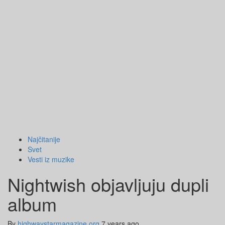
Najčitanije
Svet
Vesti iz muzike
Nightwish objavljuju dupli
album
By
highwaystarmagazine.org
7 years ago