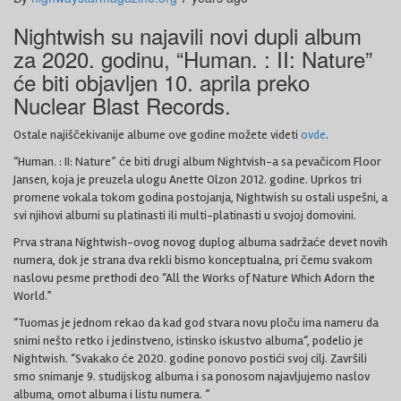
Nightwish su najavili novi dupli album
za 2020. godinu, “Human. : II: Nature”
će biti objavljen 10. aprila preko
Nuclear Blast Records.
Ostale najiščekivanije albume ove godine možete videti
ovde
.
“Human. : II: Nature” će biti drugi album Nightvish-a sa pevačicom Floor
Jansen, koja je preuzela ulogu Anette Olzon 2012. godine. Uprkos tri
promene vokala tokom godina postojanja, Nightwish su ostali uspešni, a
svi njihovi albumi su platinasti ili multi-platinasti u svojoj domovini.
Prva strana Nightwish-ovog novog duplog albuma sadržaće devet novih
numera, dok je strana dva rekli bismo konceptualna, pri čemu svakom
naslovu pesme prethodi deo “All the Works of Nature Which Adorn the
World.”
“Tuomas je jednom rekao da kad god stvara novu ploču ima nameru da
snimi nešto retko i jedinstveno, istinsko iskustvo albuma“, podelio je
Nightwish. “Svakako će 2020. godine ponovo postići svoj cilj. Završili
smo snimanje 9. studijskog albuma i sa ponosom najavljujemo naslov
albuma, omot albuma i listu numera. ”