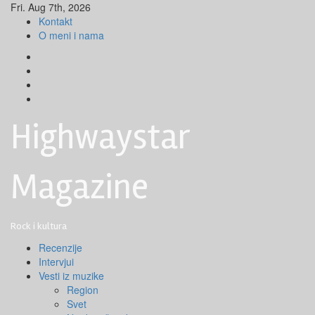
Skip
Fri. Aug 7th, 2026
to
Kontakt
content
O meni i nama
Facebook
Instagram
Youtube
Tik
Tok
Highwaystar
Magazine
Rock i kultura
Primary
Recenzije
Menu
Intervjui
Vesti iz muzike
Region
Svet