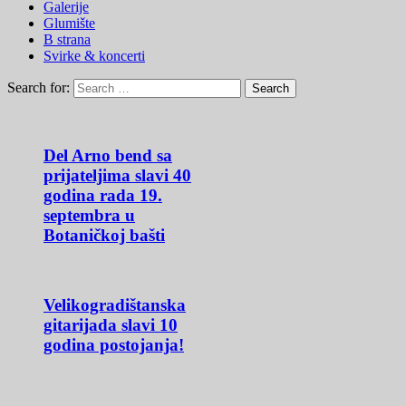
Galerije
Glumište
B strana
Svirke & koncerti
Search for:
Del Arno bend sa
prijateljima slavi 40
godina rada 19.
septembra u
Botaničkoj bašti
Velikogradištanska
gitarijada slavi 10
godina postojanja!