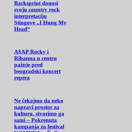
Backsprint donosi
svoju country rock
interpretaciju
Stingove „I Hung My
Head“
A$AP Rocky i
Rihanna u centru
pažnje pred
beogradski koncert
repera
Ne čekajmo da neko
napravi prostor za
kulturu, stvorimo ga
sami – Pokrenuta
kampanja za festival