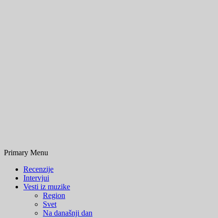
Primary Menu
Recenzije
Intervjui
Vesti iz muzike
Region
Svet
Na današnji dan