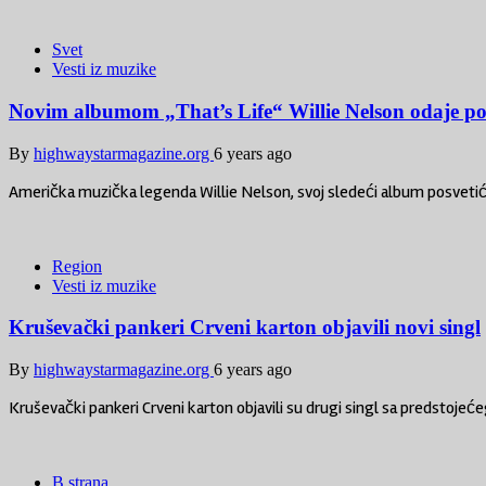
Svet
Vesti iz muzike
Novim albumom „That’s Life“ Willie Nelson odaje poč
By
highwaystarmagazine.org
6 years ago
Američka muzička legenda Willie Nelson, svoj sledeći album posvetiće pr
Region
Vesti iz muzike
Kruševački pankeri Crveni karton objavili novi singl
By
highwaystarmagazine.org
6 years ago
Kruševački pankeri Crveni karton objavili su drugi singl sa predstojeć
B strana