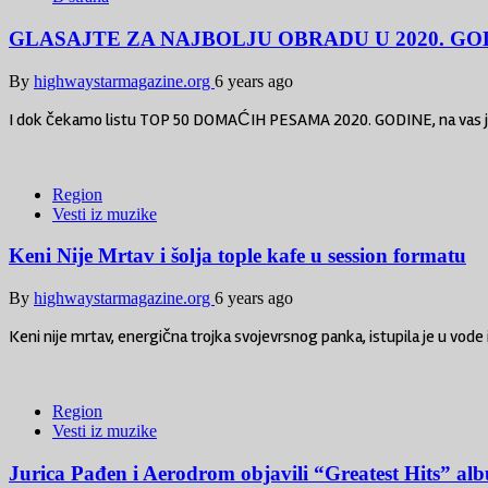
GLASAJTE ZA NAJBOLJU OBRADU U 2020. GO
By
highwaystarmagazine.org
6 years ago
I dok čekamo listu TOP 50 DOMAĆIH PESAMA 2020. GODINE, na vas j
Region
Vesti iz muzike
Keni Nije Mrtav i šolja tople kafe u session formatu
By
highwaystarmagazine.org
6 years ago
Keni nije mrtav, energična trojka svojevrsnog panka, istupila je u vod
Region
Vesti iz muzike
Jurica Pađen i Aerodrom objavili “Greatest Hits” al