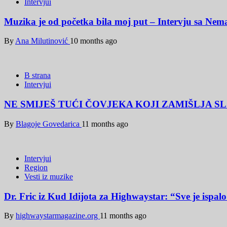
Intervjui
Muzika je od početka bila moj put – Intervju sa N
By
Ana Milutinović
10 months ago
B strana
Intervjui
NE SMIJEŠ TUĆI ČOVJEKA KOJI ZAMIŠLJA SL
By
Blagoje Govedarica
11 months ago
Intervjui
Region
Vesti iz muzike
Dr. Fric iz Kud Idijota za Highwaystar: “Sve je ispa
By
highwaystarmagazine.org
11 months ago