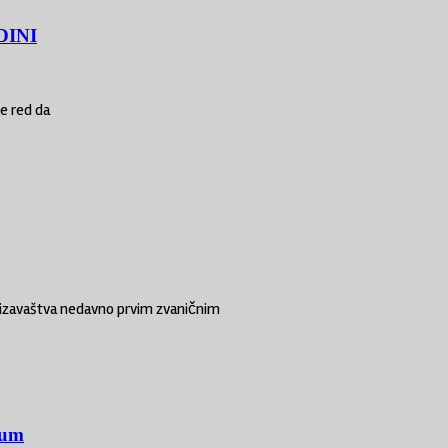
DINI
e red da
e izavaštva nedavno prvim zvaničnim
bum