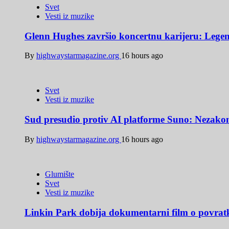
Svet
Vesti iz muzike
Glenn Hughes završio koncertnu karijeru: Legen
By
highwaystarmagazine.org
16 hours ago
Svet
Vesti iz muzike
Sud presudio protiv AI platforme Suno: Nezakoni
By
highwaystarmagazine.org
16 hours ago
Glumište
Svet
Vesti iz muzike
Linkin Park dobija dokumentarni film o povratk