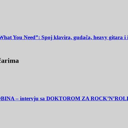
What You Need”: Spoj klavira, gudača, heavy gitara i 
ičarima
BINA – intervju sa DOKTOROM ZA ROCK’N’ROL