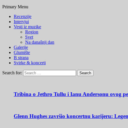
Primary Menu
Recenzije
Intervjui
Vesti iz muzike
Region
Svet
Na današnji dan
Galerije
Glumište
B strana
Svirke & koncerti
Search for:
Tribina o Jethro Tullu i Ianu Andersonu ovog pe
Glenn Hughes završio koncertnu karijeru: Legen