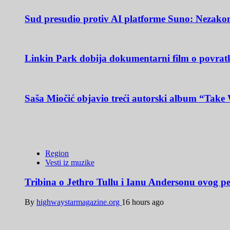
Sud presudio protiv AI platforme Suno: Nezakoni
Linkin Park dobija dokumentarni film o povratk
Saša Miočić objavio treći autorski album “Take 
Region
Vesti iz muzike
Tribina o Jethro Tullu i Ianu Andersonu ovog pe
By
highwaystarmagazine.org
16 hours ago