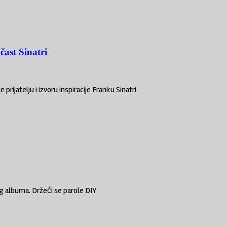
ast Sinatri
ijatelju i izvoru inspiracije Franku Sinatri.
eg albuma. Držeći se parole DIY