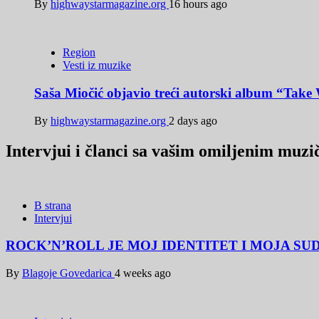
By
highwaystarmagazine.org
16 hours ago
Region
Vesti iz muzike
Saša Miočić objavio treći autorski album “Take 
By
highwaystarmagazine.org
2 days ago
Intervjui i članci sa vašim omiljenim muz
B strana
Intervjui
ROCK’N’ROLL JE MOJ IDENTITET I MOJA SUD
By
Blagoje Govedarica
4 weeks ago