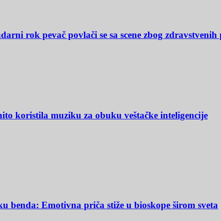
darni rok pevač povlači se sa scene zbog zdravstvenih
to koristila muziku za obuku veštačke inteligencije
u benda: Emotivna priča stiže u bioskope širom sveta