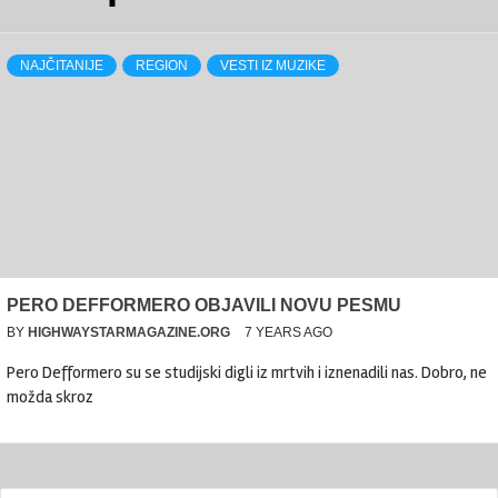
NAJČITANIJE
REGION
VESTI IZ MUZIKE
PERO DEFFORMERO OBJAVILI NOVU PESMU
BY
HIGHWAYSTARMAGAZINE.ORG
7 YEARS AGO
Pero Defformero su se studijski digli iz mrtvih i iznenadili nas. Dobro, ne
možda skroz