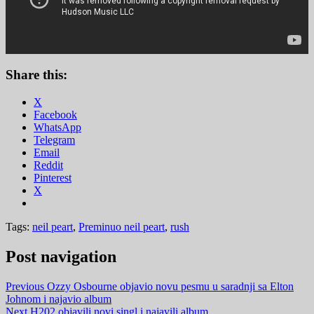
Share this:
X
Facebook
WhatsApp
Telegram
Email
Reddit
Pinterest
X
Tags:
neil peart
,
Preminuo neil peart
,
rush
Post navigation
Previous
Ozzy Osbourne objavio novu pesmu u saradnji sa Elton
Johnom i najavio album
Next
H202 objavili novi singl i najavili album