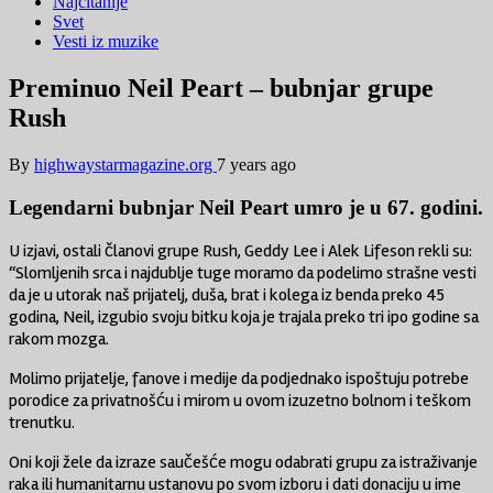
Najčitanije
Svet
Vesti iz muzike
Preminuo Neil Peart – bubnjar grupe
Rush
By
highwaystarmagazine.org
7 years ago
Legendarni bubnjar Neil Peart umro je u 67. godini.
U izjavi, ostali članovi grupe Rush, Geddy Lee i Alek Lifeson rekli su:
“Slomljenih srca i najdublje tuge moramo da podelimo strašne vesti
da je u utorak naš prijatelj, duša, brat i kolega iz benda preko 45
godina, Neil, izgubio svoju bitku koja je trajala preko tri ipo godine sa
rakom mozga.
Molimo prijatelje, fanove i medije da podjednako ispoštuju potrebe
porodice za privatnošću i mirom u ovom izuzetno bolnom i teškom
trenutku.
Oni koji žele da izraze saučešće mogu odabrati grupu za istraživanje
raka ili humanitarnu ustanovu po svom izboru i dati donaciju u ime