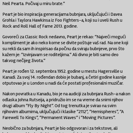
Neil Pearta. Počivaj u miru brate.”
Peart je bio inspiracija generacijama bubnjara, uključujući i Davea
Grohla i Taylora Hawkinsa iz Foo Fighters-a, koji su i uveli Rush u
Rock and Roll Hall of Fame 2013. godine.
Govoreći za Classic Rock nedavno, Peart je rekao: “Najveći mogući
kompliment je ako neko kome se divite poštuje vaš rad. Na one koji
su rekli da sam ih inspirisao da počnu da sviraju bubnjeve, prvo što
kažem je: “Izvinjavam se roditeljima.” Ali divno je biti samo deo
takvog nečijeg života.”
Peart je rođen 12. septembra 1952. godine u mestu Hagersville u
Kanadi. Za svoj 14. rođendan dobio je bubanj, a četiri godine kasnije
otputovao je u London u nadi da će postati profesionalni muzičar.
Nakon povratka u Kanadu, bio je na audiciji za bubnjara Rush-a nakon
odlaska Johna Rutseija, a pridružio im se na vreme da snimi njihov
drugi album “Fly By Night”. Od tog trenutka je svirao na svim
njihovim albumima, uključujući i klasike “2112”, “Hemispheres”, “A
Farewell To Kings”, “Permanent Waves” i “Moving Pictures”.
Neobično za bubnjara, Peart je bio odgovoran i za tekstove, ali