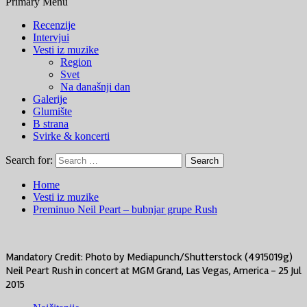
Primary Menu
Recenzije
Intervjui
Vesti iz muzike
Region
Svet
Na današnji dan
Galerije
Glumište
B strana
Svirke & koncerti
Search for:
Home
Vesti iz muzike
Preminuo Neil Peart – bubnjar grupe Rush
Mandatory Credit: Photo by Mediapunch/Shutterstock (4915019g)
Neil Peart Rush in concert at MGM Grand, Las Vegas, America - 25 Jul
2015