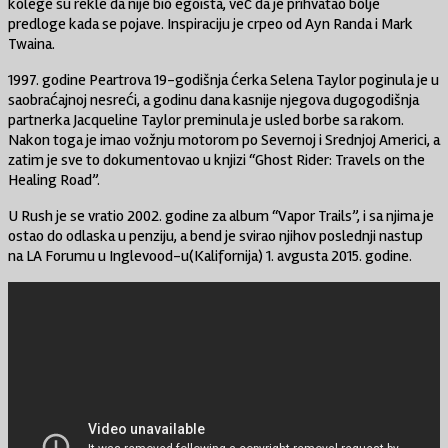
kolege su rekle da nije bio egoista, već da je prihvatao bolje
predloge kada se pojave. Inspiraciju je crpeo od Ayn Randa i Mark
Twaina.
1997. godine Peartrova 19-godišnja ćerka Selena Taylor poginula je u
saobraćajnoj nesreći, a godinu dana kasnije njegova dugogodišnja
partnerka Jacqueline Taylor preminula je usled borbe sa rakom.
Nakon toga je imao vožnju motorom po Severnoj i Srednjoj Americi, a
zatim je sve to dokumentovao u knjizi “Ghost Rider: Travels on the
Healing Road”.
U Rush je se vratio 2002. godine za album “Vapor Trails”, i sa njima je
ostao do odlaska u penziju, a bend je svirao njihov poslednji nastup
na LA Forumu u Inglevood-u(Kalifornija) 1. avgusta 2015. godine.