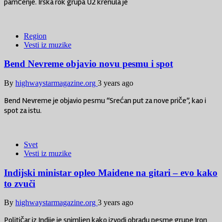
pamćenje. Irska rok grupa U2 krenula je
Region
Vesti iz muzike
Bend Nevreme objavio novu pesmu i spot
By
highwaystarmagazine.org
3 years ago
Bend Nevreme je objavio pesmu “Srećan put za nove priče”, kao i
spot za istu.
Svet
Vesti iz muzike
Indijski ministar opleo Maidene na gitari – evo kako
to zvuči
By
highwaystarmagazine.org
3 years ago
Političar iz Indije je snimljen kako izvodi obradu pesme grupe Iron