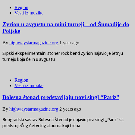
Region
Vesti iz muzike
Zyrion u avgustu na mini turneji – od Šumadije do
Poljske
By
highwaystarmagazine.org
1 year ago
Srpski eksperimentalni stoner rock bend Zyrion najavio je letnju
turneju koja će ih u avgustu
Region
Vesti iz muzike
Bolesna štenad predstavljaju novi singl “Pariz”
By
highwaystarmagazine.org
2 years ago
Beogradski sastav Bolesna Štenad je objavio prvi singl „Pariz“ sa
predstojećeg četvrtog albuma koji treba