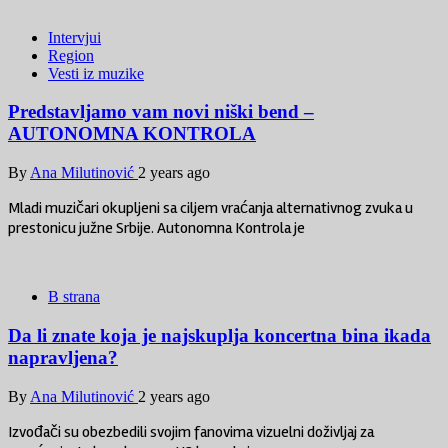
Intervjui
Region
Vesti iz muzike
Predstavljamo vam novi niški bend –
AUTONOMNA KONTROLA
By
Ana Milutinović
2 years ago
Mladi muzičari okupljeni sa ciljem vraćanja alternativnog zvuka u
prestonicu južne Srbije. Autonomna Kontrola je
B strana
Da li znate koja je najskuplja koncertna bina ikada
napravljena?
By
Ana Milutinović
2 years ago
Izvođači su obezbedili svojim fanovima vizuelni doživljaj za