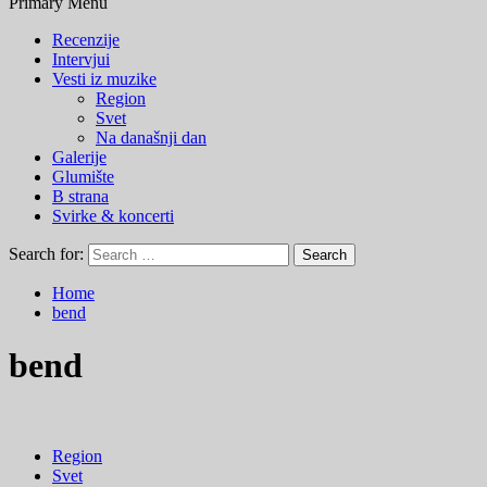
Primary Menu
Recenzije
Intervjui
Vesti iz muzike
Region
Svet
Na današnji dan
Galerije
Glumište
B strana
Svirke & koncerti
Search for:
Home
bend
bend
Region
Svet