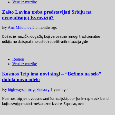
Vesti iz muzike
Zašto Lavina treba predstavljati Srbiju na
ovogodišnjoj Evroviziji?
By
Ana Milutinović
5 months ago
Došao je muzički događaj koji verovatno mnogi tradicionalno
odbijamo da ispratimo usled repetitivnih situacija gde
Region
Vesti iz muzike
Kosmos Trip ima novi singl – “Bežimo na selo”
dobila novo odelo
By
highwaystarmagazine.org
1 year ago
Kosmos trip je novoosnovani šumadijski pop-funk-rap-rock bend
koji u svojoj muzici meša razne izvore. Zapravo, ovo