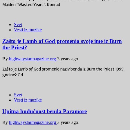
Maiden “Wasted Years”. Konrad
Svet
Vesti iz muzike
Zašto je Lamb of God promenio svoje ime iz Burn
the Priest?
By
highwaystarmagazine.org
3 years ago
Zašto je Lamb of God promenio naziv benda iz Burn the Priest 1999.
godine? Od
Svet
Vesti iz muzike
Upitna budućnost benda Paramore
By
highwaystarmagazine.org
3 years ago