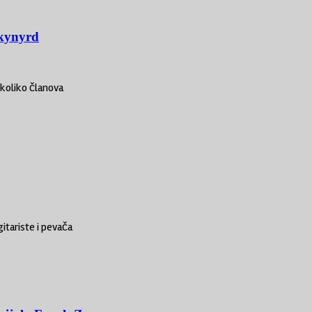
Skynyrd
ekoliko članova
itariste i pevača