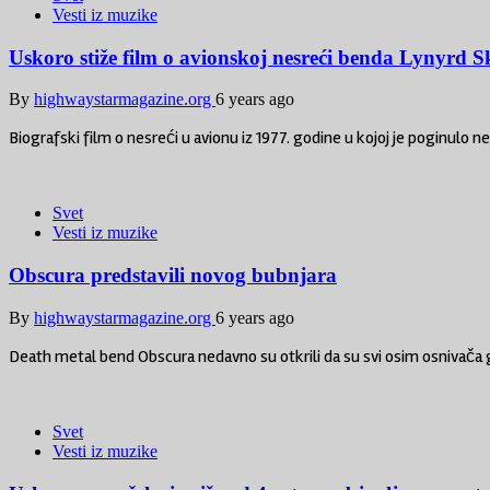
Vesti iz muzike
Uskoro stiže film o avionskoj nesreći benda Lynyrd 
By
highwaystarmagazine.org
6 years ago
Biografski film o nesreći u avionu iz 1977. godine u kojoj je poginulo n
Svet
Vesti iz muzike
Obscura predstavili novog bubnjara
By
highwaystarmagazine.org
6 years ago
Death metal bend Obscura nedavno su otkrili da su svi osim osnivača g
Svet
Vesti iz muzike