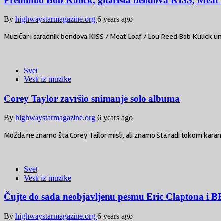
Preminuo Bob Kulick, gitarista bendova KISS, Meat
By
highwaystarmagazine.org
6 years ago
Muzičar i saradnik bendova KISS / Meat Loaf / Lou Reed Bob Kulick u
Svet
Vesti iz muzike
Corey Taylor završio snimanje solo albuma
By
highwaystarmagazine.org
6 years ago
Možda ne znamo šta Corey Tailor misli, ali znamo šta radi tokom kara
Svet
Vesti iz muzike
Čujte do sada neobjavljenu pesmu Eric Claptona i 
By
highwaystarmagazine.org
6 years ago