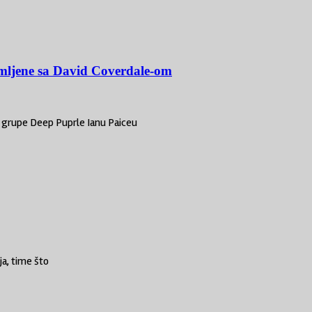
nimljene sa David Coverdale-om
 grupe Deep Puprle Ianu Paiceu
a, time što