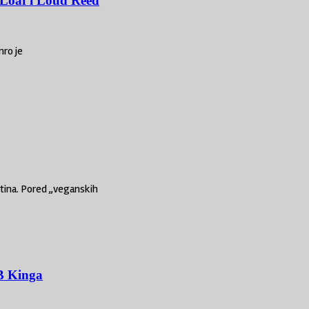
 Loaf i Loud Reed
mro je
ntina. Pored „veganskih
BB Kinga