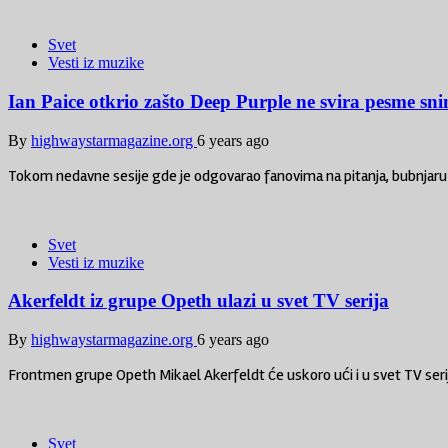
Svet
Vesti iz muzike
Ian Paice otkrio zašto Deep Purple ne svira pesme s
By
highwaystarmagazine.org
6 years ago
Tokom nedavne sesije gde je odgovarao fanovima na pitanja, bubnjaru
Svet
Vesti iz muzike
Akerfeldt iz grupe Opeth ulazi u svet TV serija
By
highwaystarmagazine.org
6 years ago
Frontmen grupe Opeth Mikael Akerfeldt će uskoro ući i u svet TV serij
Svet