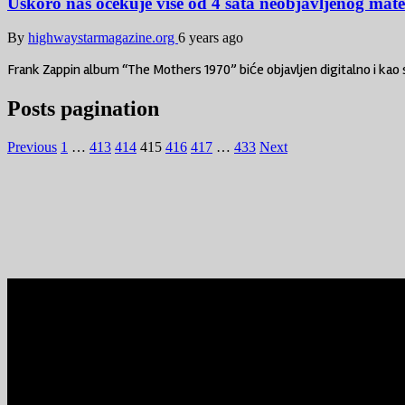
Uskoro nas očekuje više od 4 sata neobjavljenog mat
By
highwaystarmagazine.org
6 years ago
Frank Zappin album “The Mothers 1970” biće objavljen digitalno i ka
Posts pagination
Previous
1
…
413
414
415
416
417
…
433
Next