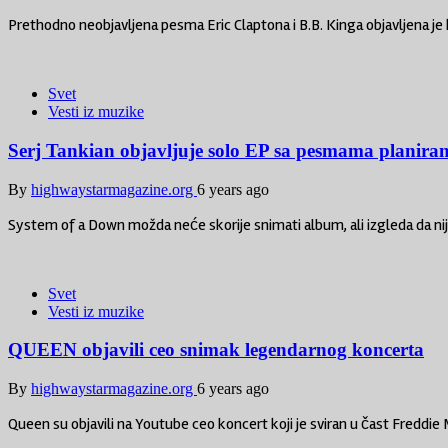
Prethodno neobjavljena pesma Eric Claptona i B.B. Kinga objavljena je
Svet
Vesti iz muzike
Serj Tankian objavljuje solo EP sa pesmama planir
By
highwaystarmagazine.org
6 years ago
System of a Down možda neće skorije snimati album, ali izgleda da nij
Svet
Vesti iz muzike
QUEEN objavili ceo snimak legendarnog koncerta
By
highwaystarmagazine.org
6 years ago
Queen su objavili na Youtube ceo koncert koji je sviran u čast Freddie