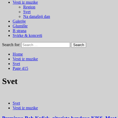
Vesti iz muzike
Region
Svet
Na današnji dan
Galerije
Glumište
B strana
Svirke & koncerti
Search for:
Home
Vesti iz muzike
Svet
Page 415
Svet
Svet
Vesti iz muzike