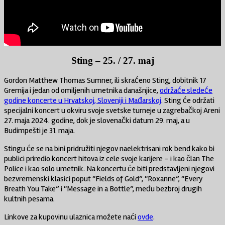
Sting – 25. / 27. maj
Gordon Matthew Thomas Sumner, ili skraćeno Sting, dobitnik 17
Gremija i jedan od omiljenih umetnika današnjice,
održaće sledeće
godine koncerte u Hrvatskoj, Sloveniji i Mađarskoj
. Sting će održati
specijalni koncert u okviru svoje svetske turneje u zagrebačkoj Areni
27. maja 2024. godine, dok je slovenački datum 29. maj, a u
Budimpešti je 31. maja.
Stingu će se na bini pridružiti njegov naelektrisani rok bend kako bi
publici priredio koncert hitova iz cele svoje karijere – i kao član The
Police i kao solo umetnik. Na koncertu će biti predstavljeni njegovi
bezvremenski klasici poput “Fields of Gold”, “Roxanne”, “Every
Breath You Take” i “Message in a Bottle”, među bezbroj drugih
kultnih pesama.
Linkove za kupovinu ulaznica možete naći
ovde
.