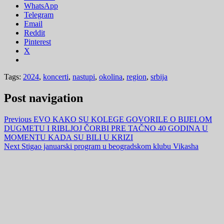
WhatsApp
Telegram
Email
Reddit
Pinterest
X
Tags:
2024
,
koncerti
,
nastupi
,
okolina
,
region
,
srbija
Post navigation
Previous
EVO KAKO SU KOLEGE GOVORILE O BIJELOM
DUGMETU I RIBLJOJ ČORBI PRE TAČNO 40 GODINA U
MOMENTU KADA SU BILI U KRIZI
Next
Stigao januarski program u beogradskom klubu Vikasha