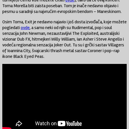
Toma Morella biti zaista poseban. Tom je inače nedavno objavio i
pesmu u saradnji sa najvrućim evropskim bendom – Maneskinom.
Osim Toma, Exit je nedavno najavio i još dosta izvođača, koje možete
pogledati
ovde
, a samo neki od njih su Rudimental, pop i soul
senzacija John Newman, nezaustavljivi The Exploited, australijski
vizionar Dub FX, hitmejkeri Willy William, Ian Asher i Steve Angello i
vodeća regionalna senzacija Joker Out. Tu su i grčki sastav Villagers
of Ioannina City, švajcarski thrash metal sastav Coroner i pop-rap
ikone Black Eyed Peas.