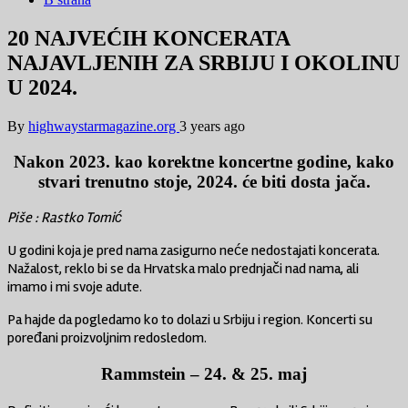
20 NAJVEĆIH KONCERATA
NAJAVLJENIH ZA SRBIJU I OKOLINU
U 2024.
By
highwaystarmagazine.org
3 years ago
Nakon 2023. kao korektne koncertne godine, kako
stvari trenutno stoje, 2024. će biti dosta jača.
Piše : Rastko Tomić
U godini koja je pred nama zasigurno neće nedostajati koncerata.
Nažalost, reklo bi se da Hrvatska malo prednjači nad nama, ali
imamo i mi svoje adute.
Pa hajde da pogledamo ko to dolazi u Srbiju i region. Koncerti su
poređani proizvoljnim redosledom.
Rammstein
– 24. & 25. maj