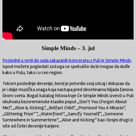
Simple Minds – 3. jul
Poslednji u seriji do sada zakazanih koncerata u Puli je Simple Minds
.
Ispod možete pogledati za koga se spekuliše da bi mogao da dođe
kako u Pulu, tako i u ceo region.
Tokom poslednje decenije, bend je potvrdio svoj uticaj i dokazao da
je i dalje muzička snaga koja nastupa pred desetinama hiljada fanova
širom sveta. Bogat katalog hitova koje će Simple Minds izvesti u Puli
obuhvata bezvremenske klasike poput „Don’t You (Forget About
Me)“, „Alive & Kicking“, „Belfast Child“, „Promised You A Miracle“,
„Glittering Prize“ “, „Waterfront”, „Sancify Yourself”, „Someone
Somewhere in Summertime”, „Alive and Kicking” kao i brojni drugi iz
više od četiri decenije karijere.