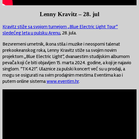
Lenny Kravitz – 28. jul
Kravitz stiže sa svojom turnejom „Blue Electric Light Tour”
sledećeg leta u pulsku Arenu
, 28. jula.
Bezvremeni umetnik, ikona stila i muzike i neosporni talenat
prekookeanskog roka, Lenny Kravitz stiže sa svojim novim
projektom „Blue Electric Light“, dvanaestim studijskim albumom
pevača koji će biti objavljen 15. marta 2024. godine, a koji je najavio
singlom. “TK421”. Ulaznice za pulski koncert već su u prodaji, a
mogu se osigurati na svim prodajnim mestima Eventima kao i
putem online sistema
www.eventim.hr
.