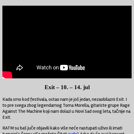
Exit – 10. – 14. jul
Kada smo kod festivala, ostao nam je još jedan, nezaobilazni Exit. I
to pre svega zbog legendarnog Toma Morella, gitariste grupe Rage
Against The Machine koji nam dolazi u Novi Sad ovog leta, tačnije na
Exit.
RATM su baš juče objavili kako više neće nastupati uživo ili imati
turneje(o čemu više možete čitati
ovde
), tako da će ovaj koncert