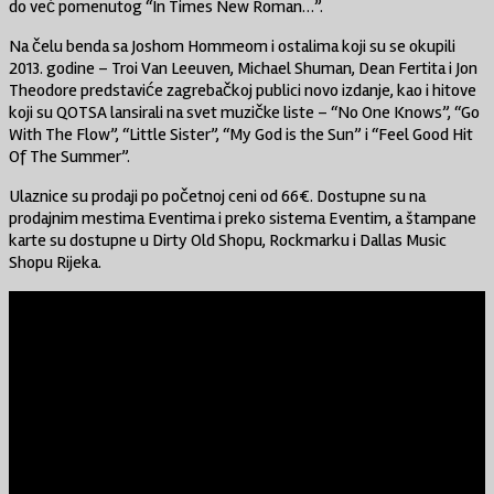
do već pomenutog “In Times New Roman…”.
Na čelu benda sa Joshom Hommeom i ostalima koji su se okupili
2013. godine – Troi Van Leeuven, Michael Shuman, Dean Fertita i Jon
Theodore predstaviće zagrebačkoj publici novo izdanje, kao i hitove
koji su QOTSA lansirali na svet muzičke liste – “No One Knows”, “Go
With The Flow”, “Little Sister”, “My God is the Sun” i “Feel Good Hit
Of The Summer”.
Ulaznice su prodaji po početnoj ceni od 66€. Dostupne su na
prodajnim mestima Eventima i preko sistema Eventim, a štampane
karte su dostupne u Dirty Old Shopu, Rockmarku i Dallas Music
Shopu Rijeka.