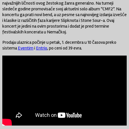
najvažnijih ličnosti ovog žestokog žanra generalno. Na turneji
sledeće godine promovisaće svoj aktuelni solo album “CMF2”. Na
koncertu ga prati novi bend, a uz pesme sa najnovijeg izdanja izvešće
i klasike iz različitih faza karijere Slipknota i Stone Sour-a. Ovaj
koncert je jedini na ovim prostorima i dodat je pred termine
festivalskih koncerata u Nemačkoj.
Prodaja ulaznica počinje u petak, 1. decembra u 10 časova preko
sistema
Eventim
i
Entrio
, po ceni od 39 evra.