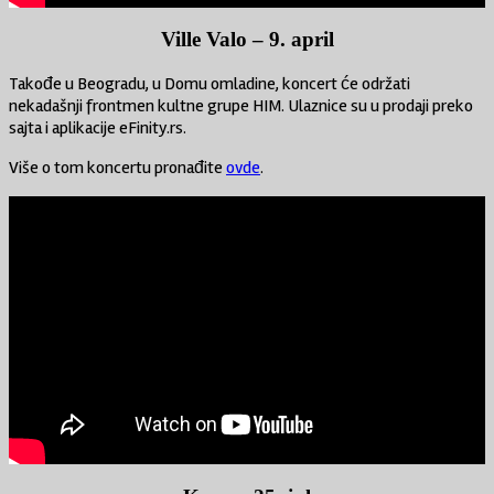
Ville Valo – 9. april
Takođe u Beogradu, u Domu omladine, koncert će održati
nekadašnji frontmen kultne grupe HIM. Ulaznice su u prodaji preko
sajta i aplikacije eFinity.rs.
Više o tom koncertu pronađite
ovde
.