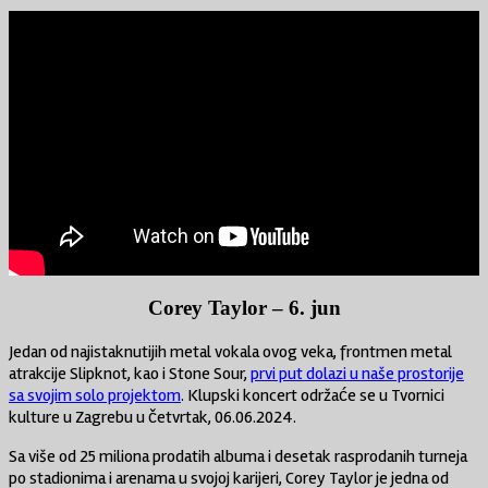
Corey Taylor – 6. jun
Jedan od najistaknutijih metal vokala ovog veka, frontmen metal
atrakcije Slipknot, kao i Stone Sour,
prvi put dolazi u naše prostorije
sa svojim solo projektom
. Klupski koncert održaće se u Tvornici
kulture u Zagrebu u četvrtak, 06.06.2024.
Sa više od 25 miliona prodatih albuma i desetak rasprodanih turneja
po stadionima i arenama u svojoj karijeri, Corey Taylor je jedna od