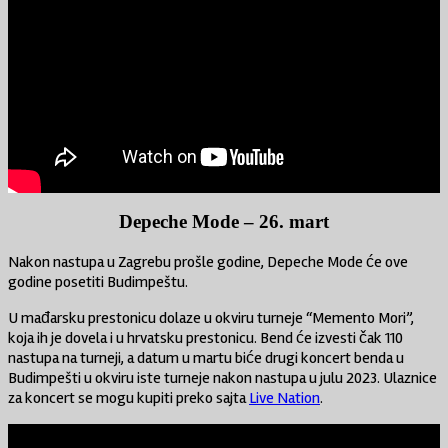
Depeche Mode – 26. mart
Nakon nastupa u Zagrebu prošle godine, Depeche Mode će ove
godine posetiti Budimpeštu.
U mađarsku prestonicu dolaze u okviru turneje “Memento Mori”,
koja ih je dovela i u hrvatsku prestonicu. Bend će izvesti čak 110
nastupa na turneji, a datum u martu biće drugi koncert benda u
Budimpešti u okviru iste turneje nakon nastupa u julu 2023. Ulaznice
za koncert se mogu kupiti preko sajta
Live Nation
.