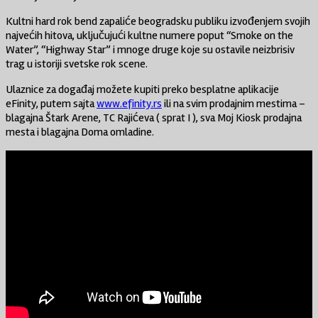
Kultni hard rok bend zapaliće beogradsku publiku izvođenjem svojih
najvećih hitova, uključujući kultne numere poput “Smoke on the
Water”, “Highway Star” i mnoge druge koje su ostavile neizbrisiv
trag u istoriji svetske rok scene.
Ulaznice za događaj možete kupiti preko besplatne aplikacije
eFinity, putem sajta
www.efinity.rs
ili na svim prodajnim mestima –
blagajna Štark Arene, TC Rajićeva ( sprat I ), sva Moj Kiosk prodajna
mesta i blagajna Doma omladine.