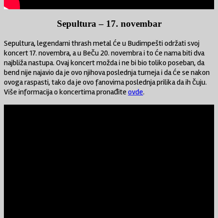
Sepultura – 17. novembar
Sepultura, legendarni thrash metal će u Budimpešti održati svoj
koncert 17. novembra, a u Beču 20. novembra i to će nama biti dva
najbliža nastupa. Ovaj koncert možda i ne bi bio toliko poseban, da
bend nije najavio da je ovo njihova poslednja turneja i da će se nakon
ovoga raspasti, tako da je ovo fanovima poslednja prilika da ih čuju.
Više informacija o koncertima pronađite
ovde
.