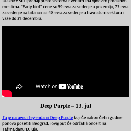
Ulaznice su u prodaji preko sistema Eventim i na njihovim prodajnim
mestima. “Early bird” cene su 59 evra za sedenje u prizemlju, 77 evra
za sedenje na tribinama i 48 evra za sedenje u travnatom sektoru i
važe do 31. decembra.
Deep Purple – 13. jul
Tu je naravno i legendarni Deep Purple
koji će nakon četiri godine
ponovo posetiti Beograd, i ovaj put će održati koncert na
Tašmajdanu 13. jula.