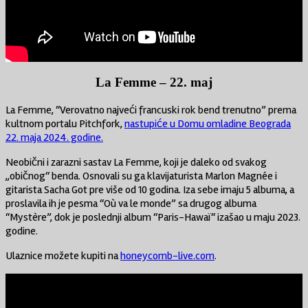
La Femme – 22. maj
La Femme, “Verovatno najveći francuski rok bend trenutno” prema
kultnom portalu Pitchfork,
nastupiće u Domu omladine Beograda
22. maja 2024. godine.
Neobični i zarazni sastav La Femme, koji je daleko od svakog
„običnog“ benda. Osnovali su ga klavijaturista Marlon Magnée i
gitarista Sacha Got pre više od 10 godina. Iza sebe imaju 5 albuma, a
proslavila ih je pesma “Où va le monde” sa drugog albuma
“Mystère”, dok je poslednji album “Paris-Hawaï“ izašao u maju 2023.
godine.
Ulaznice možete kupiti na
honeycomb-live.com
.