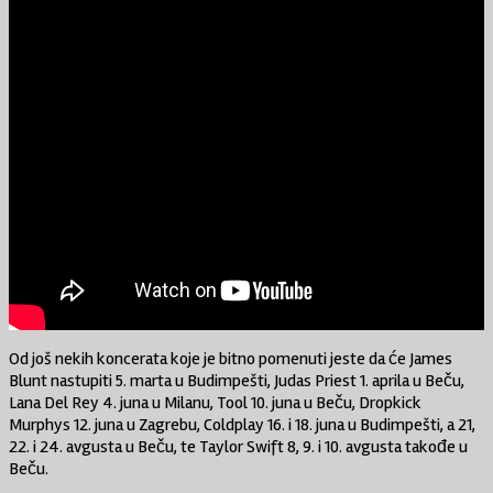
Od još nekih koncerata koje je bitno pomenuti jeste da će James
Blunt nastupiti 5. marta u Budimpešti, Judas Priest 1. aprila u Beču,
Lana Del Rey 4. juna u Milanu, Tool 10. juna u Beču, Dropkick
Murphys 12. juna u Zagrebu, Coldplay 16. i 18. juna u Budimpešti, a 21,
22. i 24. avgusta u Beču, te Taylor Swift 8, 9. i 10. avgusta takođe u
Beču.