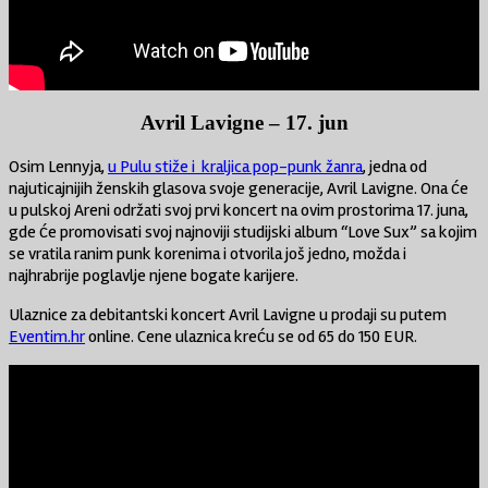
Avril Lavigne – 17. jun
Osim Lennyja,
u Pulu stiže i kraljica pop-punk žanra
, jedna od
najuticajnijih ženskih glasova svoje generacije, Avril Lavigne. Ona će
u pulskoj Areni održati svoj prvi koncert na ovim prostorima 17. juna,
gde će promovisati svoj najnoviji studijski album “Love Sux” sa kojim
se vratila ranim punk korenima i otvorila još jedno, možda i
najhrabrije poglavlje njene bogate karijere.
Ulaznice za debitantski koncert Avril Lavigne u prodaji su putem
Eventim.hr
online. Cene ulaznica kreću se od 65 do 150 EUR.