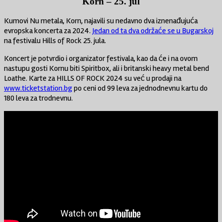
Korn – 25. jul
Kumovi Nu metala, Korn, najavili su nedavno dva iznenađujuća
evropska koncerta za 2024.
Jedan od ta dva održaće se u Bugarskoj
na festivalu Hills of Rock 25. jula.
Koncert je potvrdio i organizator festivala, kao da će i na ovom
nastupu gosti Kornu biti Spiritbox, ali i britanski heavy metal bend
Loathe. Karte za HILLS OF ROCK 2024 su već u prodaji na
www.ticketstation.bg
po ceni od 99 leva za jednodnevnu kartu do
180 leva za trodnevnu.