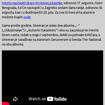
mestu nastupiti skoro tri meseca kasnije
, odnosno 17. avgusta. Osim
Beograda, Ed će nastupiti i u Zagrebu sedam dana ranije, odnosno 10.
avgusta, kao i u Budimpešti 20. jula. Za sva tri koncerta ulaznice
možete kupiti
ovde
.
Samo prošle godine, Sheeran je izdao dva albuma „-”
(„Oduzimanje“) i „Autumn Variations“ i oba su zauzela prvo mesto
širom sveta. Izdati u maju i septembru, dobili su pohvale kritičara, a
Sheeran je sarađivao sa Aaronom Dessnerom iz benda The National
na oba albuma.