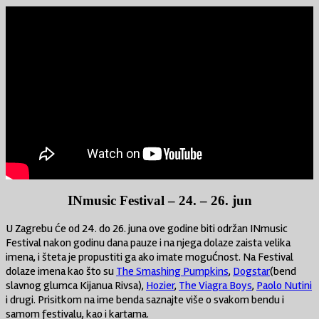
INmusic Festival – 24. – 26. jun
U Zagrebu će od 24. do 26. juna ove godine biti održan INmusic
Festival nakon godinu dana pauze i na njega dolaze zaista velika
imena, i šteta je propustiti ga ako imate mogućnost. Na Festival
dolaze imena kao što su
The Smashing Pumpkins
,
Dogstar
(bend
slavnog glumca Kijanua Rivsa),
Hozier
,
The Viagra Boys
,
Paolo Nutini
i drugi. Prisitkom na ime benda saznajte više o svakom bendu i
samom festivalu, kao i kartama.