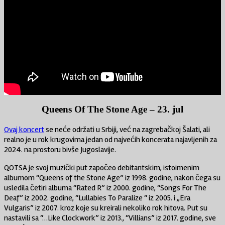
Queens Of The Stone Age – 23. jul
Ovaj koncert
se neće održati u Srbiji, već na zagrebačkoj Šalati, ali
realno je u rok krugovima jedan od najvećih koncerata najavljenih za
2024. na prostoru bivše Jugoslavije.
QOTSA je svoj muzički put započeo debitantskim, istoimenim
albumom “Queens of the Stone Age” iz 1998. godine, nakon čega su
usledila četiri albuma “Rated R” iz 2000. godine, “Songs For The
Deaf” iz 2002. godine, “Lullabies To Paralize “ iz 2005. i „Era
Vulgaris” iz 2007. kroz koje su kreirali nekoliko rok hitova. Put su
nastavili sa “…Like Clockwork” iz 2013., “Villians” iz 2017. godine, sve