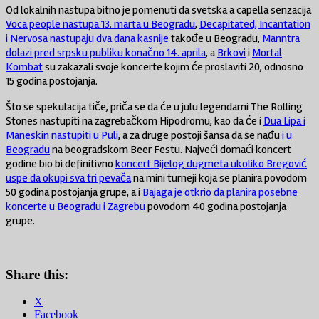
Od lokalnih nastupa bitno je pomenuti da svetska a capella senzacija
Voca people nastupa 13. marta u Beogradu
,
Decapitated, Incantation
i Nervosa nastupaju dva dana kasnije
takođe u Beogradu,
Manntra
dolazi pred srpsku publiku konačno 14. aprila
, a
Brkovi
i
Mortal
Kombat
su zakazali svoje koncerte kojim će proslaviti 20, odnosno
15 godina postojanja.
Što se spekulacija tiče, priča se da će u julu legendarni The Rolling
Stones nastupiti na zagrebačkom Hipodromu, kao da će i
Dua Lipa i
Maneskin nastupiti u Puli
, a za druge postoji šansa da se nađu
i u
Beogradu
na beogradskom Beer Festu. Najveći domaći koncert
godine bio bi definitivno
koncert Bijelog dugmeta ukoliko Bregović
uspe da okupi sva tri pevača
na mini turneji koja se planira povodom
50 godina postojanja grupe, a i
Bajaga je otkrio da planira posebne
koncerte u Beogradu i Zagrebu
povodom 40 godina postojanja
grupe.
Share this:
X
Facebook