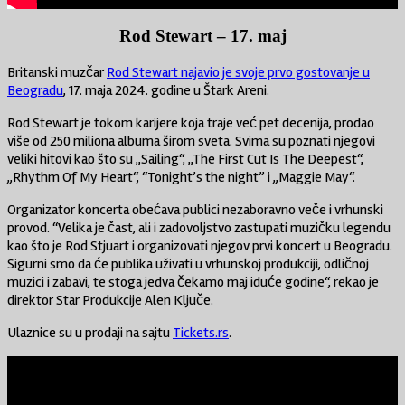
Rod Stewart – 17. maj
Britanski muzčar
Rod Stewart najavio je svoje prvo gostovanje u
Beogradu
, 17. maja 2024. godine u Štark Areni.
Rod Stewart je tokom karijere koja traje već pet decenija, prodao
više od 250 miliona albuma širom sveta. Svima su poznati njegovi
veliki hitovi kao što su „Sailing“, „The First Cut Is The Deepest“,
„Rhythm Of My Heart“, “Tonight’s the night” i „Maggie May“.
Organizator koncerta obećava publici nezaboravno veče i vrhunski
provod. “Velika je čast, ali i zadovoljstvo zastupati muzičku legendu
kao što je Rod Stjuart i organizovati njegov prvi koncert u Beogradu.
Sigurni smo da će publika uživati u vrhunskoj produkciji, odličnoj
muzici i zabavi, te stoga jedva čekamo maj iduće godine“, rekao je
direktor Star Produkcije Alen Ključe.
Ulaznice su u prodaji na sajtu
Tickets.rs
.