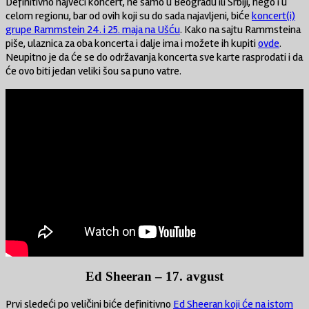
Definitivno najveći koncert, ne samo u Beogradu ili Srbiji, nego i u
celom regionu, bar od ovih koji su do sada najavljeni, biće
koncert(i)
grupe Rammstein 24. i 25. maja na Ušću
. Kako na sajtu Rammsteina
piše, ulaznica za oba koncerta i dalje ima i možete ih kupiti
ovde
.
Neupitno je da će se do održavanja koncerta sve karte rasprodati i da
će ovo biti jedan veliki šou sa puno vatre.
Ed Sheeran – 17. avgust
Prvi sledeći po veličini biće definitivno
Ed Sheeran koji će na istom