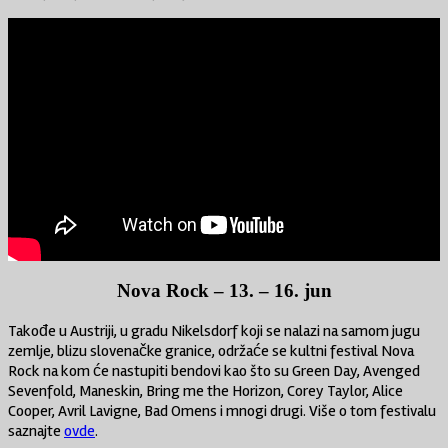
Nova Rock – 13. – 16. jun
Takođe u Austriji, u gradu Nikelsdorf koji se nalazi na samom jugu
zemlje, blizu slovenačke granice, održaće se kultni festival Nova
Rock na kom će nastupiti bendovi kao što su Green Day, Avenged
Sevenfold, Maneskin, Bring me the Horizon, Corey Taylor, Alice
Cooper, Avril Lavigne, Bad Omens i mnogi drugi. Više o tom festivalu
saznajte
ovde
.