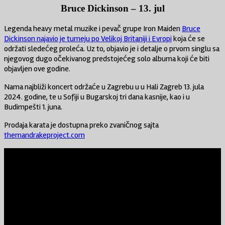
Bruce Dickinson – 13. jul
Legenda heavy metal muzike i pevač grupe Iron Maiden
Bruce
Dickinson najavio je turneju po Velikoj Britaniji i Evropi
koja će se
održati sledećeg proleća. Uz to, objavio je i detalje o prvom singlu sa
njegovog dugo očekivanog predstojećeg solo albuma koji će biti
objavljen ove godine.
Nama najbliži koncert održaće u Zagrebu u u Hali Zagreb 13. jula
2024. godine, te u Sofiji u Bugarskoj tri dana kasnije, kao i u
Budimpešti 1. juna.
Prodaja karata je dostupna preko zvaničnog sajta
themandrakeproject.com