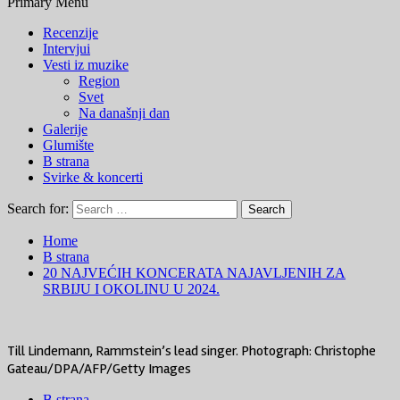
Primary Menu
Recenzije
Intervjui
Vesti iz muzike
Region
Svet
Na današnji dan
Galerije
Glumište
B strana
Svirke & koncerti
Search for:
Home
B strana
20 NAJVEĆIH KONCERATA NAJAVLJENIH ZA
SRBIJU I OKOLINU U 2024.
Till Lindemann, Rammstein’s lead singer. Photograph: Christophe
Gateau/DPA/AFP/Getty Images
B strana