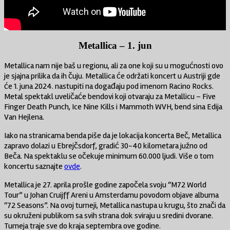
Metallica – 1. jun
Metallica nam nije baš u regionu, ali za one koji su u mogućnosti ovo
je sjajna prilika da ih čuju. Metallica će održati koncert u Austriji gde
će 1. juna 2024. nastupiti na događaju pod imenom Racino Rocks.
Metal spektakl uveličaće bendovi koji otvaraju za Metallicu – Five
Finger Death Punch, Ice Nine Kills i Mammoth WVH, bend sina Edija
Van Hejlena.
Iako na stranicama benda piše da je lokacija koncerta Beč, Metallica
zapravo dolazi u Ebrejčsdorf, gradić 30-40 kilometara južno od
Beča. Na spektaklu se očekuje minimum 60.000 ljudi. Više o tom
koncertu saznajte
ovde
.
Metallica je 27. aprila prošle godine započela svoju “M72 World
Tour” u Johan Cruijff Areni u Amsterdamu povodom objave albuma
“72 Seasons”. Na ovoj turneji, Metallica nastupa u krugu, što znači da
su okruženi publikom sa svih strana dok sviraju u sredini dvorane.
Turneja traje sve do kraja septembra ove godine.